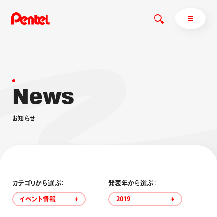
N
e
w
s
商品を探す
商品を探すトップ
お
知
ら
せ
ボールペン
ぺんてるについて
ペン
エナージェル
サインペン
オレンズ
マーカー
ぺんてるについてトップ
シャープペン
メッセージ
カテゴリから選ぶ：
発表年から選ぶ：
消し具
採用情報
イベント情報
2019
ブラッシュ（筆）
運営会社