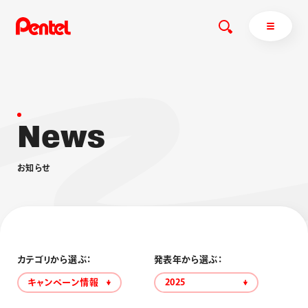
N
e
w
s
商品を探す
商品を探すトップ
お
知
ら
せ
ボールペン
ぺんてるについて
ペン
エナージェル
サインペン
オレンズ
マーカー
ぺんてるについてトップ
シャープペン
メッセージ
カテゴリから選ぶ：
発表年から選ぶ：
消し具
採用情報
キャンペーン情報
2025
ブラッシュ（筆）
運営会社