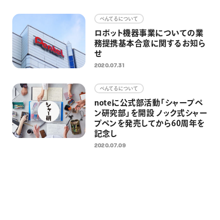
画材
ぺんてるについて
その他
ロボット機器事業についての業
務提携基本合意に関するお知ら
せ
2020.07.31
ぺんてるについて
noteに公式部活動「シャープペ
ン研究部」を開設 ノック式シャー
プペンを発売してから60周年を
記念し
2020.07.09