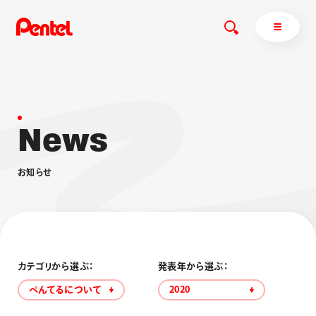
N
e
w
s
商品を探す
商品を探すトップ
お
知
ら
せ
ボールペン
ぺんてるについて
ペン
エナージェル
サインペン
オレンズ
マーカー
ぺんてるについてトップ
シャープペン
メッセージ
カテゴリから選ぶ：
発表年から選ぶ：
消し具
採用情報
ぺんてるについて
2020
ブラッシュ（筆）
運営会社