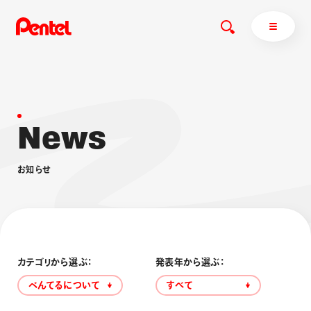
N
e
w
s
商品を探す
商品を探すトップ
お
知
ら
せ
ボールペン
ぺんてるについて
ペン
エナージェル
サインペン
オレンズ
マーカー
ぺんてるについてトップ
シャープペン
メッセージ
カテゴリから選ぶ：
発表年から選ぶ：
消し具
採用情報
ぺんてるについて
すべて
ブラッシュ（筆）
運営会社