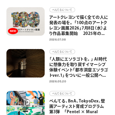
画材
ぺんてるについて
その他
アートクレヨンで描く全ての人に
発表の場を。 「100点のアートク
レヨン画展2026」7月8日（水）よ
り作品募集開始 2025年の応
募総数約2300点、今年も応募作
2026.07.08
品の中から100点を日比谷
OKUROJIで展示
ぺんてるについて
「人類にエソラゴトを。」 AI時代
に想像力を取り戻すイマーシブ
体験イベント「都市洞窟エソラゴ
トver.1」をついに一般公開へ
大平貴之氏監修－先史時代の洞
2026.05.20
窟壁画と原始の満天の星空を日
比谷で
ぺんてるについて
ぺんてる、BnA、TokyoDex、壁
画アーティスト育成プログラム
第3弾 「Pentel × Mural