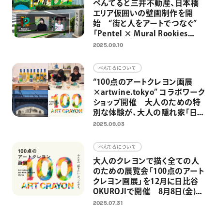
ぺんてると三井不動産、日本橋
エリア仮囲いの壁画制作を開
始 “街と人をアートでつなぐ”
「Pentel × Mural Rookies
Project 2025」
2025.09.10
ぺんてるについて
“100点のアートクレヨン画展
×artwine.tokyo” コラボワーク
ショップ開催 大人のための特
別な体験が、大人の隠れ家「日
比谷OKUROJI」への展示へ
2025.09.03
ぺんてるについて
大人のクレヨンで描く全ての人
のための展覧会「100点のアート
クレヨン画展」を12月に日比谷
OKUROJIで開催 8月8日(金)よ
り作品募集開始
2025.07.31