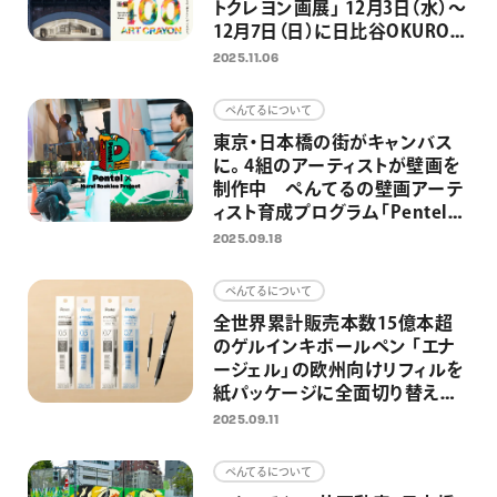
トクレヨン画展」 12月3日（水）～
12月7日（日）に日比谷OKUROJI
で開催 2,300点以上の応募作
2025.11.06
品から100点の選出作品を展示
ぺんてるについて
東京・日本橋の街がキャンバス
に。4組のアーティストが壁画を
制作中 ぺんてるの壁画アーテ
ィスト育成プログラム「Pentel
× Mural Rookies Project」第2
2025.09.18
弾
ぺんてるについて
全世界累計販売本数15億本超
のゲルインキボールペン 「エナ
ージェル」の欧州向けリフィルを
紙パッケージに全面切り替え
プラスチック使用量約40％削減
2025.09.11
を達成
ぺんてるについて