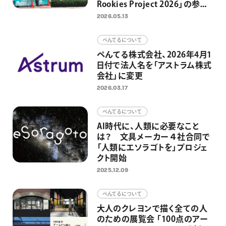
Rookies Project 2026」の参加
者募集開始 東京・日本橋3カ
2026.05.13
所の制作場所を4組に提供 街
と人をアートでつなぎ、アートを
ぺんてるについて
日常にするための取り組みとし
ぺんてる株式会社、2026年4月1
て
日付で法人名を「アストラム株式
会社」に変更
2026.03.17
ぺんてるについて
AI時代に、人類に必要なこと
は？ 文具メーカー４社合同で
「人類にエソラゴトを」プロジェ
クト開始
2025.12.09
ぺんてるについて
大人のクレヨンで描く全ての人
のための展覧会 「100点のアー