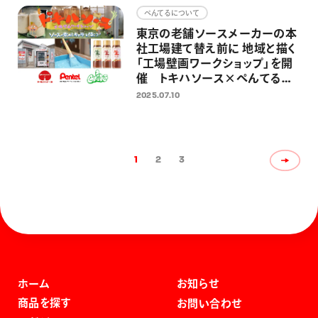
ぺんてるについて
東京の老舗ソースメーカーの本
社工場建て替え前に 地域と描く
「工場壁画ワークショップ」を開
催 トキハソース×ぺんてる×
ミズグチグッチ氏共同企画
2025.07.10
1
2
3
ホーム
お知らせ
商品を探す
お問い合わせ