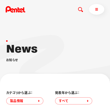
N
e
w
s
商品を探す
商品を探すトップ
お
知
ら
せ
ボールペン
ぺんてるについて
ペン
エナージェル
サインペン
オレンズ
マーカー
ぺんてるについてトップ
シャープペン
メッセージ
カテゴリから選ぶ：
発表年から選ぶ：
消し具
採用情報
製品情報
すべて
ブラッシュ（筆）
運営会社