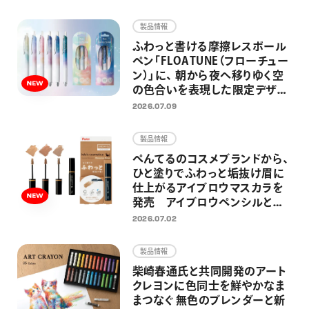
画材
製品情報
その他
ふわっと書ける摩擦レスボール
ペン「FLOATUNE（フローチュー
ン）」に、 朝から夜へ移りゆく空
の色合いを表現した限定デザイ
ンが登場 忙しい毎日の中でふ
2026.07.09
と空を見上げた時のように、リラ
ックス感のある仕上がりに
製品情報
ぺんてるのコスメブランドから、
ひと塗りでふわっと垢抜け眉に
仕上がるアイブロウマスカラを
発売 アイブロウペンシルと合
わせ使いしやすい シナモンベー
2026.07.02
ジュ、アッシュサクラ、ラテグレー
の3色展開
製品情報
柴崎春通氏と共同開発のアート
クレヨンに色同士を鮮やかなま
まつなぐ 無色のブレンダーと新