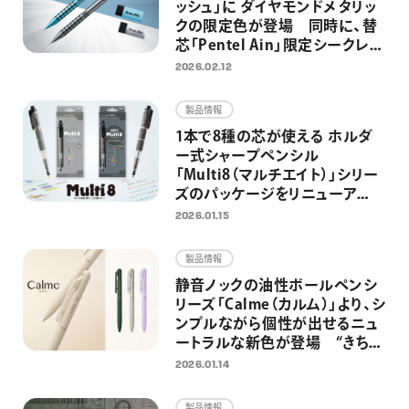
ッシュ」に ダイヤモンドメタリッ
クの限定色が登場 同時に、替
芯「Pentel Ain」限定シークレッ
ト企画第2弾を実施
2026.02.12
製品情報
1本で8種の芯が使える ホルダ
ー式シャープペンシル
「Multi8（マルチエイト）」シリー
ズのパッケージをリニューア
ル AI時代もアナログ筆記を欠
2026.01.15
かさない、思考・創造する人のた
めのマルチペンとして再訴求
製品情報
静音ノックの油性ボールペンシ
リーズ「Calme（カルム）」より、シ
ンプルながら個性が出せるニュ
ートラルな新色が登場 “きちん
と”見えて“カジュアル”に使える
2026.01.14
ボールペンへ
製品情報