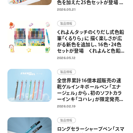
色を加えた25色セットが登場 混
色・グラデーション表現がさらに
2026.05.21
自由に
製品情報
くれよんタッチのくりだし式色鉛
筆「くるりら」に 描く楽しさが広
がる新色を追加し、16色・24色
セットが登場 くれよんと色鉛筆
のいいとこどりで、のびのびと自
2026.05.12
由なお絵描きへ
製品情報
全世界累計16億本超販売の速
乾ゲルインキボールペン「エナ
ージェル」から、初のソフトカラ
ーインキ「コハレ」が限定発売
穏やかな色合いのカラーインキ
2026.02.19
で手書きの時間を優しく彩る
製品情報
ロングセラーシャープペン「スマ