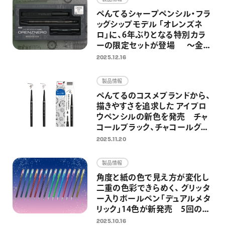
ぺんてるシャープペンシル・フラ
ッグシップモデル 「オレンズネ
ロ」に、6年ぶりとなる特別カラ
ーの限定セットが登場 ～金属
製の替芯ケースとホルダー式消
2025.12.16
しゴムを組み合わせた特別仕様
～
製品情報
ぺんてるのコスメブランドから、
描きやすさを追求した アイブロ
ウペンシルの新色を発売 チャ
コールブラック、チャコールグレ
ーの2色を追加し、全5色展開に
2025.11.20
製品情報
角度と紙の色で見え方が変化し
二重の色彩できらめく、 グリッタ
ー入りボールペン「デュアルメタ
リック」14色が新発売 5回の限
定発売を経て、待望の定番化 ノ
2025.10.16