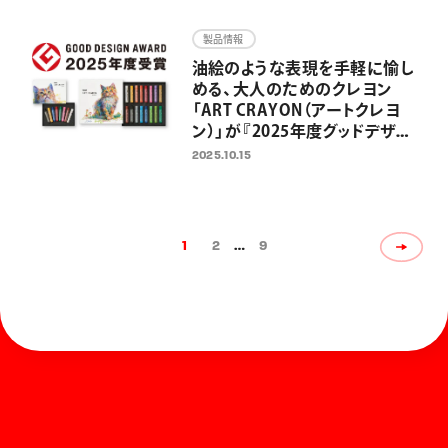
ートやイラスト、推し活グッズを
グリッターインキが華やかに彩
製品情報
る
油絵のような表現を手軽に愉し
める、大人のためのクレヨン
「ART CRAYON（アートクレヨ
ン）」が『2025年度グッドデザイ
ン賞』を受賞
2025.10.15
1
2
…
9
ホーム
お知らせ
商品を探す