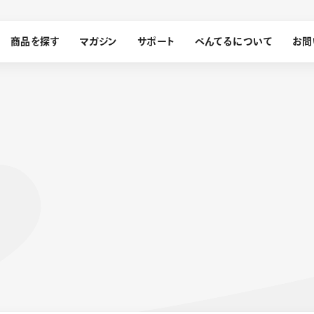
商品を探す
マガジン
サポート
ぺんてるについて
お問
探す
ぺんてるについて
ン
サインペン
オレンズ
メッセージ
採用情報
筆）
運営会社