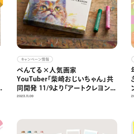
キャンペーン情報
ぺんてる×人気画家
YouTuber「柴崎おじいちゃん」共
同開発 11/9より「アートクレヨン」
のクラウドファンディングを開始
2023.11.09
2
ぺんてる初のクラファンで、大人の
日常にアートを届ける