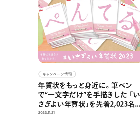
キャンペーン情報
年賀状をもっと身近に。筆ペン
で“一文字だけ”を手描きした 「
さぎよい年賀状」を先着2,023名
にお届け ぺんてるに年賀状を
2022.11.21
ると筆ペンが当たるキャンペーン
も同時開催