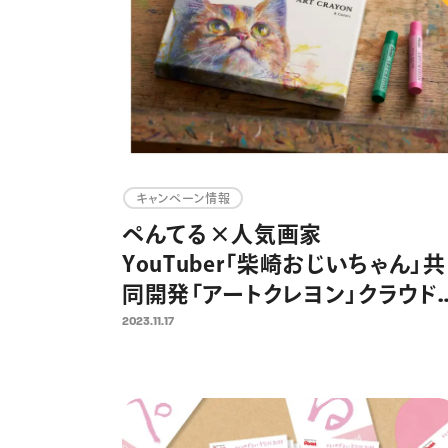
キャンペーン情報
ぺんてる×人気画家
YouTuber「柴崎おじいちゃん」共
同開発「アートクレヨン」クラウド
ファンディング開始48時間で目標
2023.11.17
達成