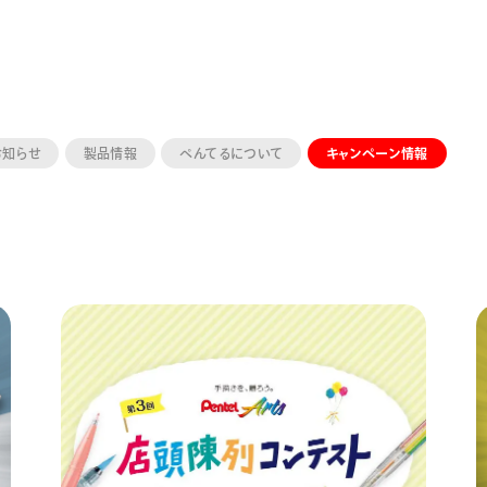
お知らせ
製品情報
ぺんてるについて
キャンペーン情報
ーン 限定
アートクレヨン
くるりら
sign