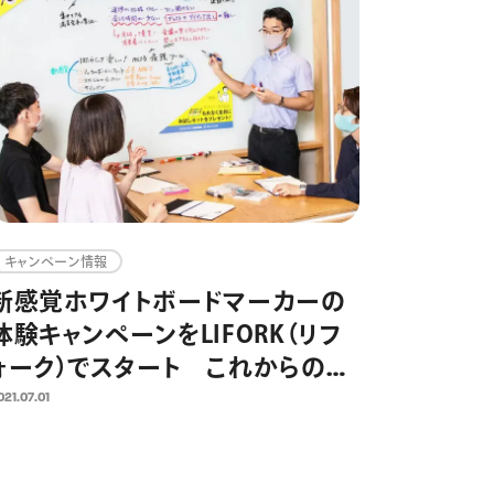
キャンペーン情報
新感覚ホワイトボードマーカーの
体験キャンペーンをLIFORK（リフ
ォーク）でスタート これからのオ
フィスに求められるコミュニケー
021.07.01
ションツール提案として2021年7
月より実施