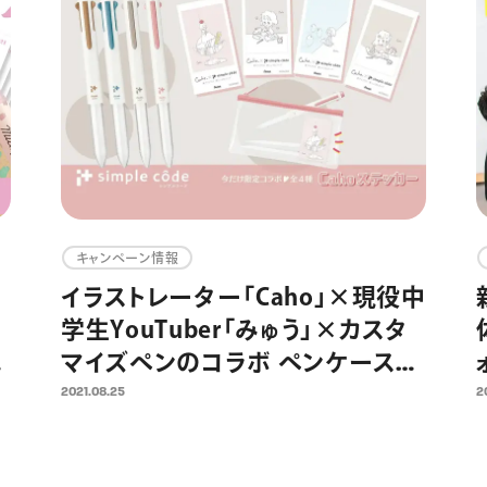
キャンペーン情報
イラストレーター「Caho」×現役中
い
学生YouTuber「みゅう」×カスタ
様
マイズペンのコラボ ペンケースコ
送
ーデを楽しむ提案を9月よりスター
2021.08.25
2
ト