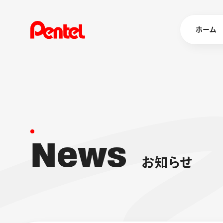
ホーム
商品を
ボールペン
ペン
N
e
w
s
マーカー
シャープペ
エナージェル
お
知
ら
せ
消し具
ブラッシュ（
画材
その他