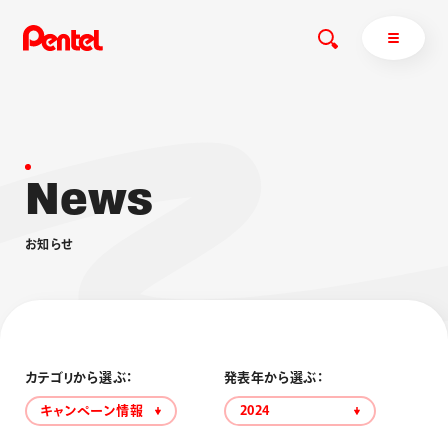
N
e
w
s
商品を探す
商品を探すトップ
お
知
ら
せ
ボールペン
ぺんてるについて
ペン
エナージェル
サインペン
オレンズ
マーカー
ぺんてるについてトップ
シャープペン
メッセージ
カテゴリから選ぶ：
発表年から選ぶ：
消し具
採用情報
キャンペーン情報
2024
ブラッシュ（筆）
運営会社