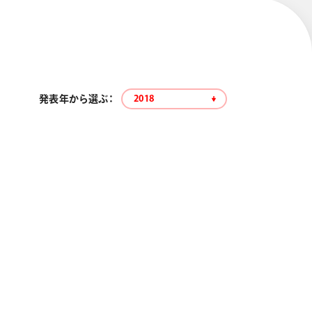
発表年から選ぶ：
2018
エナージェル コハレ
スマッシュ 限定 ダイヤ
モンドメタリックカラ
ーズ