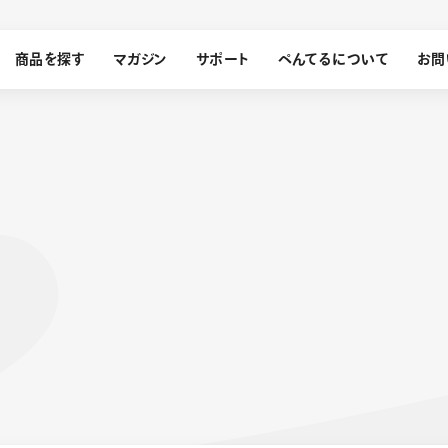
商品を探す
マガジン
サポート
ぺんてるについて
お問
探す
ぺんてるについて
ン
サインペン
オレンズ
メッセージ
採用情報
筆）
運営会社