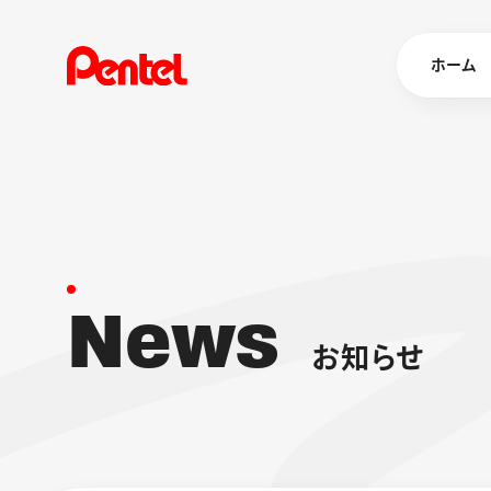
ホーム
商品を
ボールペン
ペン
N
e
w
s
マーカー
シャープペ
エナージェル
お
知
ら
せ
消し具
ブラッシュ（
画材
その他