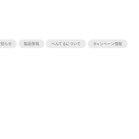
お知らせ
製品情報
ぺんてるについて
キャンペーン情報
ーン 限定
アートクレヨン
くるりら
sign