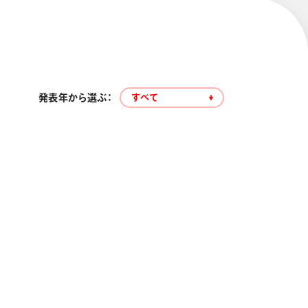
発表年から選ぶ：
すべて
エナージェル コハレ
スマッシュ 限定 ダイヤ
モンドメタリックカラ
ーズ