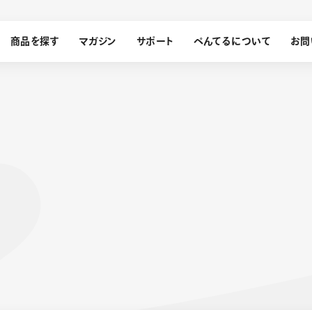
商品を探す
マガジン
サポート
ぺんてるについて
お問
探す
ぺんてるについて
ン
サインペン
オレンズ
メッセージ
採用情報
筆）
運営会社