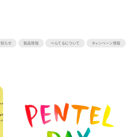
お知らせ
製品情報
ぺんてるについて
キャンペーン情報
ーン 限定
アートクレヨン
くるりら
sign