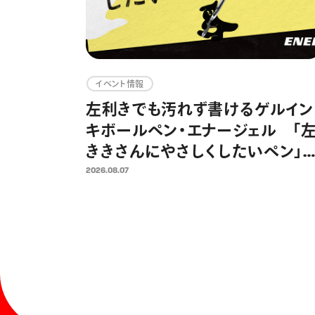
イベント情報
左利きでも汚れず書けるゲルイン
キボールペン・エナージェル 「
ききさんにやさしくしたいペン」
ロジェクトを展開 8月13日 国際
2026.08.07
左利きの日に向けた「左ききさん
専用広告」・銭湯イベントを実施