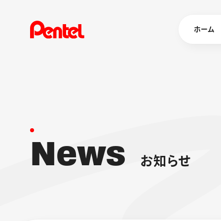
ホーム
商品を
ボールペン
ペン
N
e
w
s
マーカー
シャープペ
エナージェル
お
知
ら
せ
消し具
ブラッシュ（
画材
その他