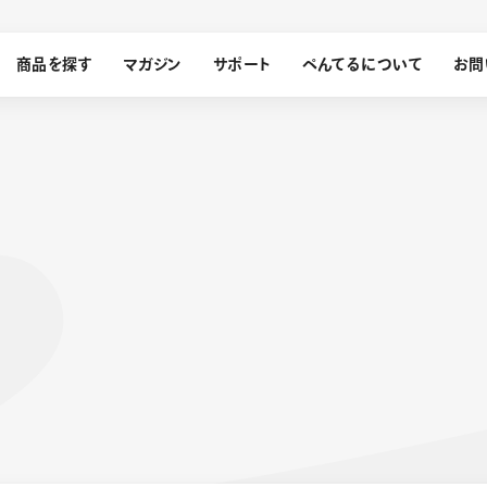
商品を探す
マガジン
サポート
ぺんてるについて
お問
探す
ぺんてるについて
ン
サインペン
オレンズ
メッセージ
採用情報
筆）
運営会社