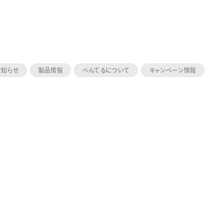
お知らせ
製品情報
ぺんてるについて
キャンペーン情報
ーン 限定
アートクレヨン
くるりら
sign