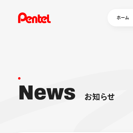
ホーム
商品を
ボールペン
ペン
N
e
w
s
マーカー
シャープペ
エナージェル
お
知
ら
せ
消し具
ブラッシュ（
画材
その他