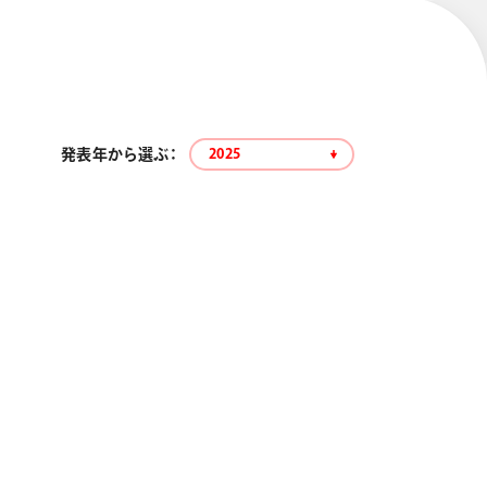
発表年から選ぶ：
2025
エナージェル コハレ
スマッシュ 限定 ダイヤ
モンドメタリックカラ
ーズ