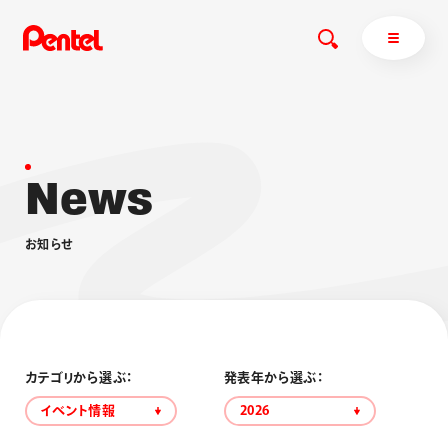
N
e
w
s
商品を探す
商品を探すトップ
お
知
ら
せ
ボールペン
ぺんてるについて
ペン
エナージェル
サインペン
オレンズ
マーカー
ぺんてるについてトップ
シャープペン
メッセージ
カテゴリから選ぶ：
発表年から選ぶ：
消し具
採用情報
イベント情報
2026
ブラッシュ（筆）
運営会社