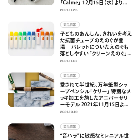
「Calme」 12月15日（水）より発
売開始
2021.11.25
製品情報
子どものあんしん、きれいを考え
た抗菌チューブのえのぐが登
場 パレットについたえのぐも
落としやすい「クリーンえのぐ」
2021年12月6日より発売
2021.11.18
製品情報
愛されて半世紀、万年筆型シャ
ープペンシル「ケリー」 特別なメ
ッキ加工を施したアニバーサリ
ーモデル 2021年11月15日より
限定発売
2021.10.19
製品情報
“音ハラ”に敏感なミレニアル世