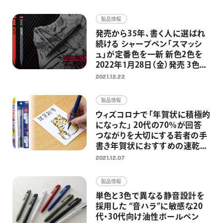
画材
製品情報
その他
発売から35年、書く人に選ばれ
続ける シャープペン「スマッシ
ュ」が定番色を一新 新色2色を
2022年1月28日（金）発売 3色展
開に
2021.12.22
製品情報
ウィズコロナで「年賀状に積極的
になった」 20代の70％が回答
つながりを大切にする若者の手
書き年賀状におすすめの速乾ぺ
んてる筆！
2021.12.07
製品情報
単色と3色で異なる静音設計を
採用した “音ハラ”に敏感な20
代・30代向け油性ボールペン