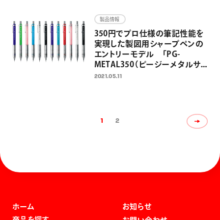
を限定発売
製品情報
350円でプロ仕様の筆記性能を
実現した製図用シャープペンの
エントリーモデル 「PG-
METAL350（ピージーメタルサ
ンゴーゼロ）」 2021年5月25日
2021.05.11
発売
1
2
ホーム
お知らせ
商品を探す