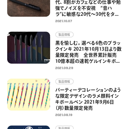
代、 8割がカフェなどの仕事や勉
強でノイズを不安視 “音ハ
ラ”に敏感な20代～30代をター
ゲットに、静音設計の油性ボー
2021.10.07
ルペン Calme（カルム）を12月よ
り販売開始
製品情報
黒を愉しむ。選べる6色のブラッ
クインキ 2021年10月13日より数
量限定発売 全世界累計販売
10億本超の速乾ゲルインキボー
ルペン 「エナージェル」発売20
2021.09.29
周年企画第2弾
製品情報
パーティーデコレーションのよう
な限定デザインのラメ顔料イン
キボールペン 2021年9月6日
（月）数量限定発売
2021.08.19
製品情報