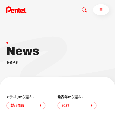
N
e
w
s
商品を探す
商品を探すトップ
お
知
ら
せ
ボールペン
ぺんてるについて
ペン
エナージェル
サインペン
オレンズ
マーカー
ぺんてるについてトップ
シャープペン
メッセージ
カテゴリから選ぶ：
発表年から選ぶ：
消し具
採用情報
製品情報
2021
ブラッシュ（筆）
運営会社