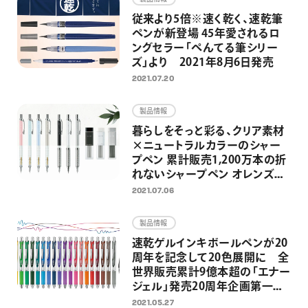
従来より5倍※速く乾く、速乾筆
ペンが新登場 45年愛されるロ
ングセラー「ぺんてる筆シリー
ズ」より 2021年8月6日発売
2021.07.20
製品情報
暮らしをそっと彩る、クリア素材
×ニュートラルカラーのシャー
プペン 累計販売1,200万本の折
れないシャープペン オレンズシ
リーズより 2021年7月16日（金）
2021.07.06
数量限定発売
製品情報
速乾ゲルインキボールペンが20
周年を記念して20色展開に 全
世界販売累計9億本超の「エナー
ジェル」発売20周年企画第一弾
として2021年6月11日より新色
2021.05.27