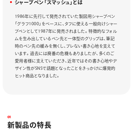
シャープペン「スマッシュ」とは
1986年に先行して発売されていた製図用シャープペン
「グラフ1000」をベースに、タフに使える一般向けシャー
プペンとして1987年に発売されました。特徴的なフォル
ムを生み出しているペン先と一体型のグリップは、筆記
時のペン先の緩みを無くし、ブレない書き心地を支えて
います。過去には廃番の危機もありましたが、多くのご
愛用者様に支えていただき、近年ではその書き心地やデ
ザイン性がSNSで話題となったことをきっかけに爆発的
ヒット商品となりました。
0
1
新
製
品
の
特
長