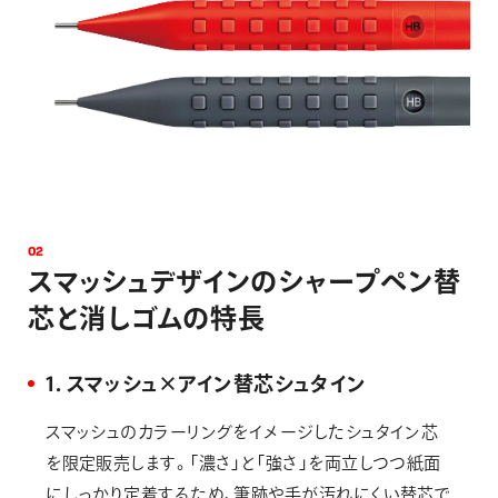
0
2
ス
マ
ッ
シ
ュ
デ
ザ
イ
ン
の
シ
ャ
ー
プ
ペ
ン
替
芯
と
消
し
ゴ
ム
の
特
長
1．スマッシュ×アイン替芯シュタイン
スマッシュのカラーリングをイメージしたシュタイン芯
を限定販売します。「濃さ」と「強さ」を両立しつつ紙面
にしっかり定着するため、筆跡や手が汚れにくい替芯で