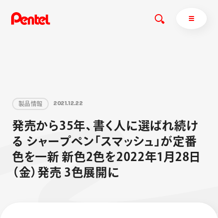
商品を探す
製
品
情
報
2
0
2
1
.
1
2
.
2
2
商品を探すトップ
発
売
か
ら
3
5
年
、
書
く
人
に
選
ば
れ
続
け
ボールペン
る
シ
ャ
ー
プ
ペ
ン
「
ス
マ
ッ
シ
ュ
」
が
定
番
ぺんてるについて
ペン
エナージェル
サインペン
オレンズ
色
を
一
新
新
色
2
色
を
2
0
2
2
年
1
月
2
8
日
マーカー
ぺんてるについてトップ
（
金
）
発
売
3
色
展
開
に
シャープペン
メッセージ
消し具
採用情報
ブラッシュ（筆）
運営会社