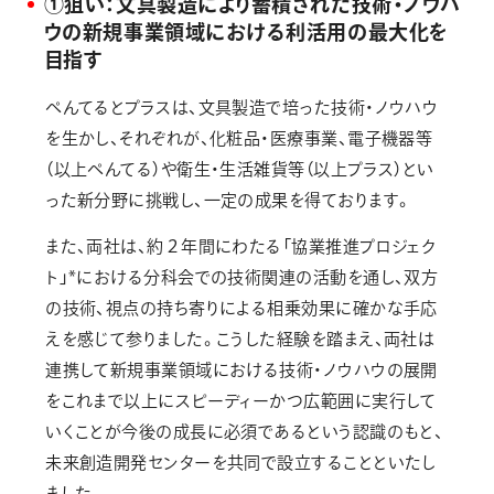
①狙い：文具製造により蓄積された技術・ノウハ
ウの新規事業領域における利活用の最大化を
目指す
ぺんてるとプラスは、文具製造で培った技術・ノウハウ
を生かし、それぞれが、化粧品・医療事業、電子機器等
（以上ぺんてる）や衛生・生活雑貨等（以上プラス）とい
った新分野に挑戦し、一定の成果を得ております。
また、両社は、約２年間にわたる「協業推進プロジェク
ト」*における分科会での技術関連の活動を通し、双方
の技術、視点の持ち寄りによる相乗効果に確かな手応
えを感じて参りました。こうした経験を踏まえ、両社は
連携して新規事業領域における技術・ノウハウの展開
をこれまで以上にスピーディーかつ広範囲に実行して
いくことが今後の成長に必須であるという認識のもと、
未来創造開発センターを共同で設立することといたし
ました。