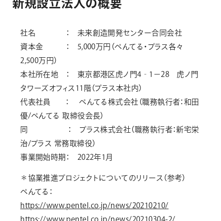
新
規
設
立
法
人
の
概
要
社名 ： 未来創造開発センター合同会社
資本金 ： 5,000万円（ぺんてる・プラス各々
2,500万円）
本社所在地 ： 東京都港区虎ノ門4‐1－28 虎ノ門
タワーズオフィス11階（プラス本社内）
代表社員 ： ぺんてる株式会社（職務執行者：和田
優/ぺんてる 取締役会長）
同 ： プラス株式会社（職務執行者：新宅栄
治/プラス 常務取締役）
事業開始時期： 2022年1月
＊協業推進プロジェクトについてのリリース（参考）
ぺんてる：
https://www.pentel.co.jp/news/20210210/
https://www.pentel.co.jp/news/20210304-2/