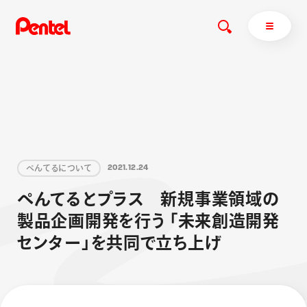
商品を探す
商品を探すトップ
ぺ
ん
て
る
に
つ
い
て
2
0
2
1
.
1
2
.
2
4
ボールペン
ぺ
ん
て
る
と
プ
ラ
ス
新
規
事
業
領
域
の
ぺんてるについて
ペン
エナージェル
サインペン
オレンズ
製
品
企
画
開
発
を
行
う
「
未
来
創
造
開
発
マーカー
ぺんてるについてトップ
セ
ン
タ
ー
」
を
共
同
で
立
ち
上
げ
シャープペン
メッセージ
消し具
採用情報
ブラッシュ（筆）
運営会社