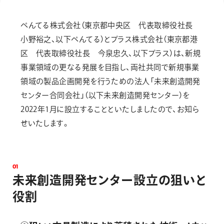
画材
その他
ぺんてる株式会社（東京都中央区 代表取締役社長
小野裕之、以下ぺんてる）とプラス株式会社（東京都港
区 代表取締役社長 今泉忠久、以下プラス）は、新規
事業領域の更なる発展を目指し、両社共同で新規事業
領域の製品企画開発を行うための法人「未来創造開発
センター合同会社」（以下未来創造開発センター）を
2022年1月に設立することといたしましたので、お知ら
せいたします。
0
1
未
来
創
造
開
発
セ
ン
タ
ー
設
立
の
狙
い
と
役
割