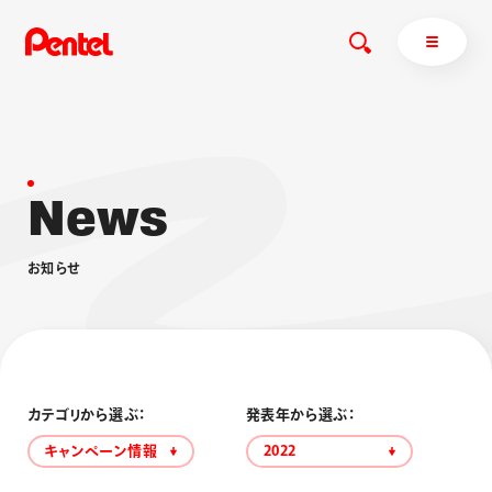
N
e
w
s
商品を探す
商品を探すトップ
お
知
ら
せ
ボールペン
ぺんてるについて
ペン
エナージェル
サインペン
オレンズ
マーカー
ぺんてるについてトップ
シャープペン
メッセージ
カテゴリから選ぶ：
発表年から選ぶ：
消し具
採用情報
キャンペーン情報
2022
ブラッシュ（筆）
運営会社