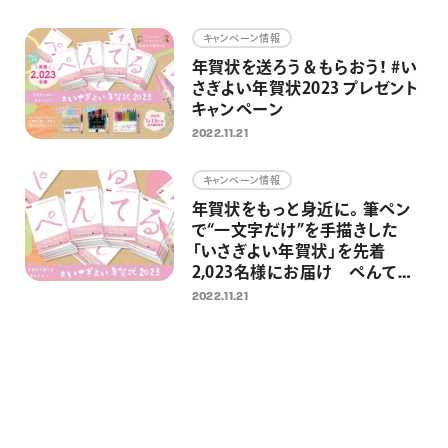
画材
キャンペーン情報
その他
年賀状を送ろう＆もらおう！ #い
さぎよい年賀状2023 プレゼント
キャンペーン
2022.11.21
キャンペーン情報
年賀状をもっと身近に。筆ペン
で“一文字だけ”を手描きした
「いさぎよい年賀状」を先着
2,023名様にお届け ぺんてる
に年賀状を送ると筆ペンが当た
2022.11.21
るキャンペーンも同時開催