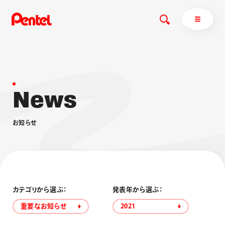
N
e
w
s
商品を探す
商品を探すトップ
お
知
ら
せ
ボールペン
ぺんてるについて
ペン
エナージェル
サインペン
オレンズ
マーカー
ぺんてるについてトップ
シャープペン
メッセージ
カテゴリから選ぶ：
発表年から選ぶ：
消し具
採用情報
重要なお知らせ
2021
ブラッシュ（筆）
運営会社