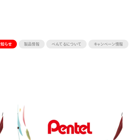
お知らせ
製品情報
ぺんてるについて
キャンペーン情報
ーン 限定
アートクレヨン
くるりら
sign