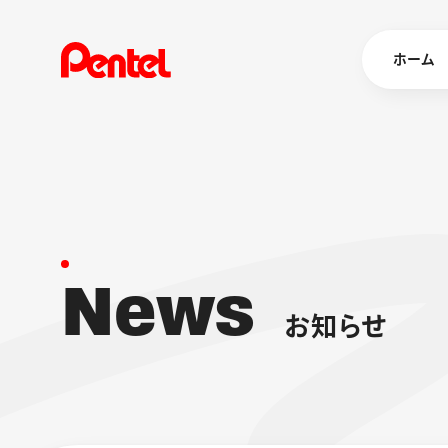
ホーム
商品を
ボールペン
ペン
N
e
w
s
マーカー
シャープペ
エナージェル
お
知
ら
せ
消し具
ブラッシュ（
画材
その他