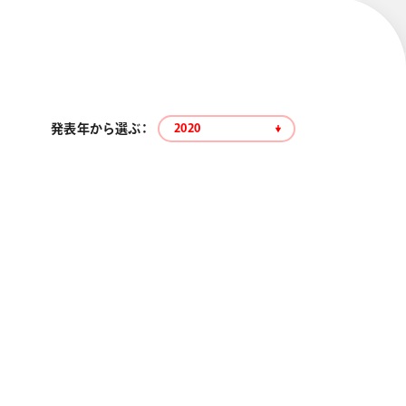
発表年から選ぶ：
2020
エナージェル コハレ
スマッシュ 限定 ダイヤ
モンドメタリックカラ
ーズ