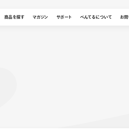
商品を探す
マガジン
サポート
ぺんてるについて
お問
探す
ぺんてるについて
ン
サインペン
オレンズ
メッセージ
採用情報
筆）
運営会社