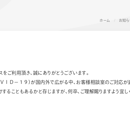
ホーム
お知ら
スをご利用頂き、誠にありがとうございます。
ーン 限定
アートクレヨン
くるりら
sign
ＯＶＩＤ－１９）が国内外で広がる中、お客様相談室のご対応が
することもあるかと存じますが、何卒、ご理解賜りますよう宜し