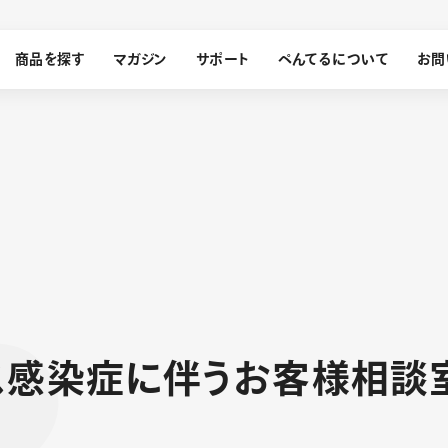
商品を探す
マガジン
サポート
ぺんてるについて
お問
探す
ぺんてるについて
ン
サインペン
オレンズ
メッセージ
採用情報
筆）
ス
感
染
症
に
伴
う
お
客
様
相
談
運営会社