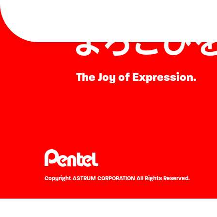
表現する
よろこび
The Joy of Expression.
Copyright ASTRUM CORPORATION
All Rights Reserved.