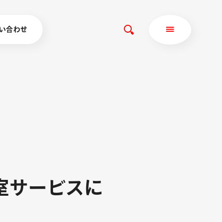
い合わせ
室
サ
ー
ビ
ス
に