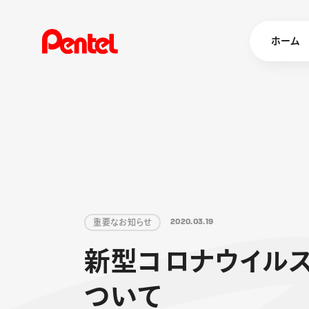
ホーム
商品を
ボールペン
ペン
マーカー
シャープペ
エナージェル
重
要
な
お
知
ら
せ
2
0
2
0
.
0
3
.
1
9
消し具
ブラッシュ（
新
型
コ
ロ
ナ
ウ
イ
ル
画材
その他
つ
い
て