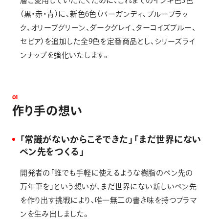
層ご愛用していただくために、これまでのインキ色3色
（黒・赤・青）に、新色6色（バーガンディ、ブルーブラッ
ク、オリーブグリーン、ダークグレイ、ターコイズブルー、
セピア）を追加した全9色を定番商品とし、シリーズライ
ンナップを強化いたします。
0
1
作
り
手
の
想
い
「常識がないからこそできた」「まだ世界にない
ペン先をつくる」
開発者の「誰でも手軽に使えるような樹脂のペン先の
万年筆を」という想いが、まだ世界にない新しいペン先
を作り出す挑戦により、唯一無二の書き味を持つプラマ
ンを生み出しました。