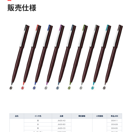
0
2
販
売
仕
様