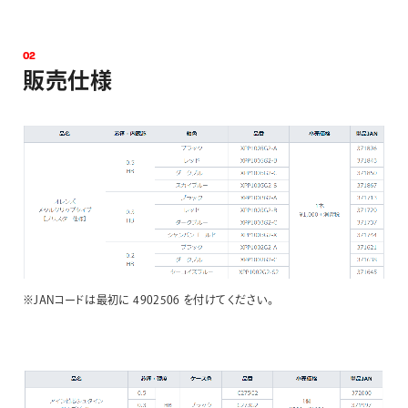
0
2
販
売
仕
様
※JANコードは最初に 4902506 を付けてください。