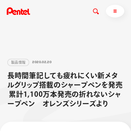
商品を探す
製
品
情
報
2
0
2
0
.
0
2
.
2
0
商品を探すトップ
長
時
間
筆
記
し
て
も
疲
れ
に
く
い
新
メ
タ
ボールペン
ル
グ
リ
ッ
プ
搭
載
の
シ
ャ
ー
プ
ペ
ン
を
発
売
ぺんてるについて
ペン
エナージェル
サインペン
オレンズ
累
計
1
,
1
0
0
万
本
発
売
の
折
れ
な
い
シ
ャ
マーカー
ぺんてるについてトップ
ー
プ
ペ
ン
オ
レ
ン
ズ
シ
リ
ー
ズ
よ
り
シャープペン
メッセージ
消し具
採用情報
ブラッシュ（筆）
運営会社