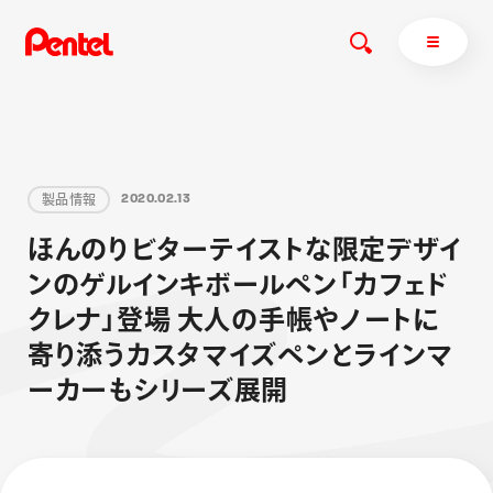
製
品
情
報
2
0
2
0
.
0
2
.
1
3
商品を探す
ほ
ん
の
り
ビ
タ
ー
テ
イ
ス
ト
な
限
定
デ
ザ
イ
商品を探すトップ
ン
の
ゲ
ル
イ
ン
キ
ボ
ー
ル
ペ
ン
「
カ
フ
ェ
ド
ボールペン
ク
レ
ナ
」
登
場
大
人
の
手
帳
や
ノ
ー
ト
に
ぺんてるについて
ペン
エナージェル
サインペン
オレンズ
寄
り
添
う
カ
ス
タ
マ
イ
ズ
ペ
ン
と
ラ
イ
ン
マ
マーカー
ぺんてるについてトップ
ー
カ
ー
も
シ
リ
ー
ズ
展
開
シャープペン
メッセージ
消し具
採用情報
ブラッシュ（筆）
運営会社