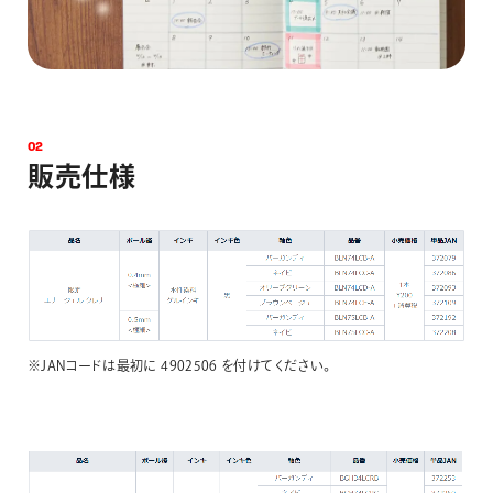
0
2
販
売
仕
様
※JANコードは最初に 4902506 を付けてください。