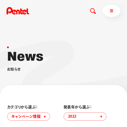
N
e
w
s
商品を探す
商品を探すトップ
お
知
ら
せ
ボールペン
ぺんてるについて
ペン
エナージェル
サインペン
オレンズ
マーカー
ぺんてるについてトップ
シャープペン
メッセージ
カテゴリから選ぶ：
発表年から選ぶ：
消し具
採用情報
キャンペーン情報
2022
ブラッシュ（筆）
運営会社