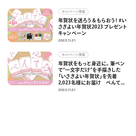
画材
キャンペーン情報
その他
年賀状を送ろう＆もらおう！ #い
さぎよい年賀状2023 プレゼント
キャンペーン
2022.11.21
キャンペーン情報
年賀状をもっと身近に。筆ペン
で“一文字だけ”を手描きした
「いさぎよい年賀状」を先着
2,023名様にお届け ぺんてる
に年賀状を送ると筆ペンが当た
2022.11.21
るキャンペーンも同時開催