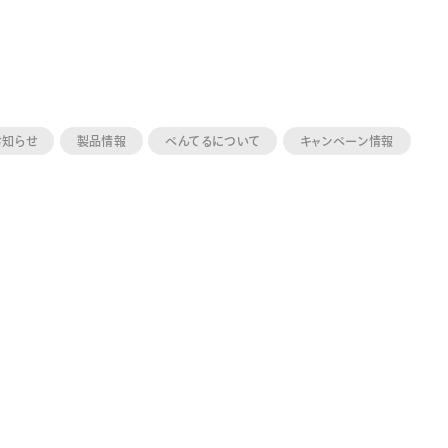
お知らせ
製品情報
ぺんてるについて
キャンペーン情報
ーン 限定
アートクレヨン
くるりら
sign