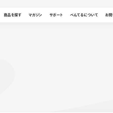
商品を探す
マガジン
サポート
ぺんてるについて
お問
探す
ぺんてるについて
ン
サインペン
オレンズ
メッセージ
採用情報
筆）
運営会社