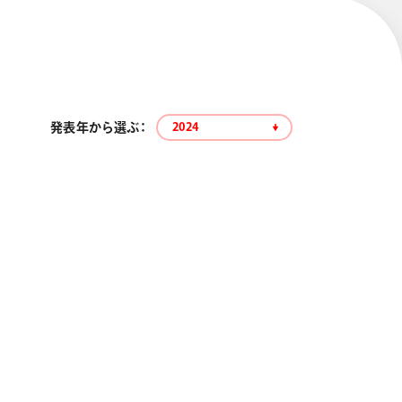
発表年から選ぶ：
2024
エナージェル コハレ
スマッシュ 限定 ダイヤ
モンドメタリックカラ
ーズ