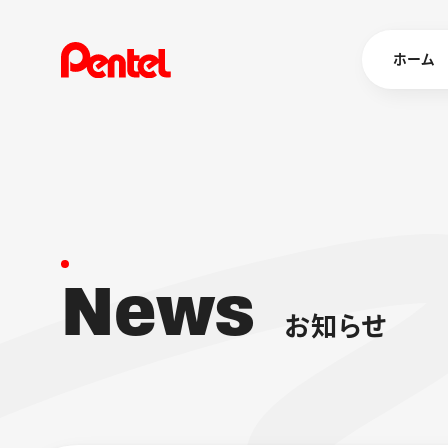
ホーム
商品を
ボールペン
ペン
N
e
w
s
マーカー
シャープペ
エナージェル
お
知
ら
せ
消し具
ブラッシュ（
画材
その他