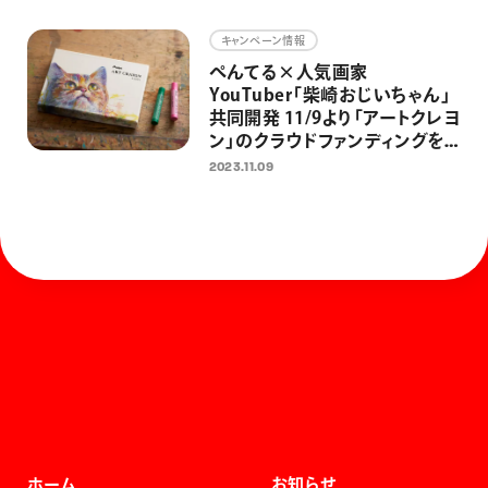
キャンペーン情報
ぺんてる×人気画家
YouTuber「柴崎おじいちゃん」
共同開発 11/9より「アートクレヨ
ン」のクラウドファンディングを
開始 ぺんてる初のクラファン
2023.11.09
で、大人の日常にアートを届ける
ホーム
お知らせ