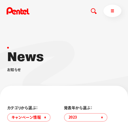
N
e
w
s
商品を探す
商品を探すトップ
お
知
ら
せ
ボールペン
ぺんてるについて
ペン
エナージェル
サインペン
オレンズ
マーカー
ぺんてるについてトップ
シャープペン
メッセージ
カテゴリから選ぶ：
発表年から選ぶ：
消し具
採用情報
キャンペーン情報
2023
ブラッシュ（筆）
運営会社