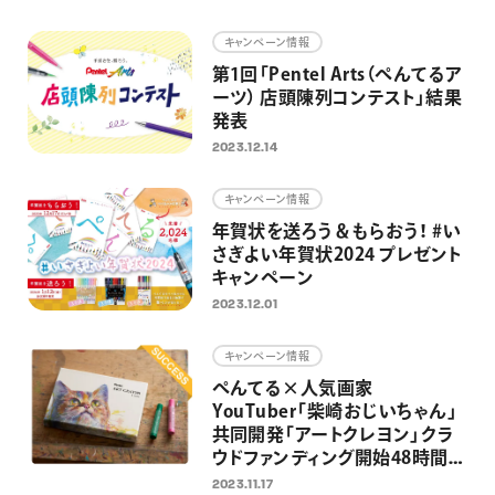
画材
キャンペーン情報
その他
第1回「Pentel Arts（ぺんてるア
ーツ） 店頭陳列コンテスト」結果
発表
2023.12.14
キャンペーン情報
年賀状を送ろう＆もらおう！ #い
さぎよい年賀状2024 プレゼント
キャンペーン
2023.12.01
キャンペーン情報
ぺんてる×人気画家
YouTuber「柴崎おじいちゃん」
共同開発「アートクレヨン」クラ
ウドファンディング開始48時間で
目標達成
2023.11.17