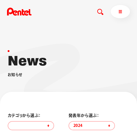
N
e
w
s
商品を探す
商品を探すトップ
お
知
ら
せ
ボールペン
ぺんてるについて
ペン
エナージェル
サインペン
オレンズ
マーカー
ぺんてるについてトップ
シャープペン
メッセージ
カテゴリから選ぶ：
発表年から選ぶ：
消し具
採用情報
2024
ブラッシュ（筆）
運営会社