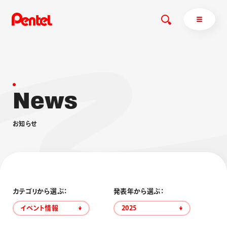
N
e
w
s
商品を探す
商品を探すトップ
お
知
ら
せ
ボールペン
ぺんてるについて
ペン
エナージェル
サインペン
オレンズ
マーカー
ぺんてるについてトップ
シャープペン
メッセージ
カテゴリから選ぶ：
発表年から選ぶ：
消し具
採用情報
イベント情報
2025
ブラッシュ（筆）
運営会社