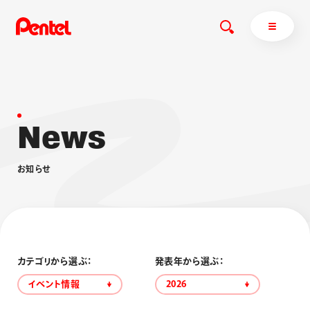
N
e
w
s
商品を探す
商品を探すトップ
お
知
ら
せ
ボールペン
ぺんてるについて
ペン
エナージェル
サインペン
オレンズ
マーカー
ぺんてるについてトップ
シャープペン
メッセージ
カテゴリから選ぶ：
発表年から選ぶ：
消し具
採用情報
イベント情報
2026
ブラッシュ（筆）
運営会社