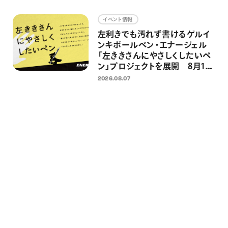
画材
イベント情報
その他
左利きでも汚れず書けるゲルイ
ンキボールペン・エナージェル
「左ききさんにやさしくしたいペ
ン」プロジェクトを展開 8月13
日 国際左利きの日に向けた「左
2026.08.07
ききさん専用広告」・銭湯イベン
トを実施