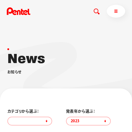
N
e
w
s
商品を探す
商品を探すトップ
お
知
ら
せ
ボールペン
ぺんてるについて
ペン
エナージェル
サインペン
オレンズ
マーカー
ぺんてるについてトップ
シャープペン
メッセージ
カテゴリから選ぶ：
発表年から選ぶ：
消し具
採用情報
2023
ブラッシュ（筆）
運営会社