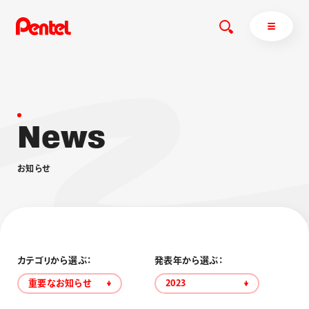
N
e
w
s
商品を探す
商品を探すトップ
お
知
ら
せ
ボールペン
ぺんてるについて
ペン
エナージェル
サインペン
オレンズ
マーカー
ぺんてるについてトップ
シャープペン
メッセージ
カテゴリから選ぶ：
発表年から選ぶ：
消し具
採用情報
重要なお知らせ
2023
ブラッシュ（筆）
運営会社