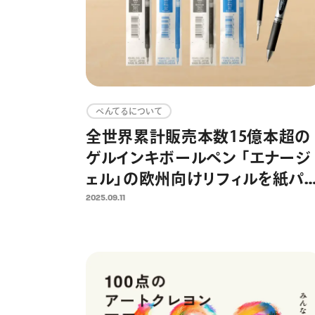
ぺんてるについて
全世界累計販売本数15億本超の
ゲルインキボールペン 「エナージ
ェル」の欧州向けリフィルを紙パ
ケージに全面切り替え プラスチ
2025.09.11
ック使用量約40％削減を達成