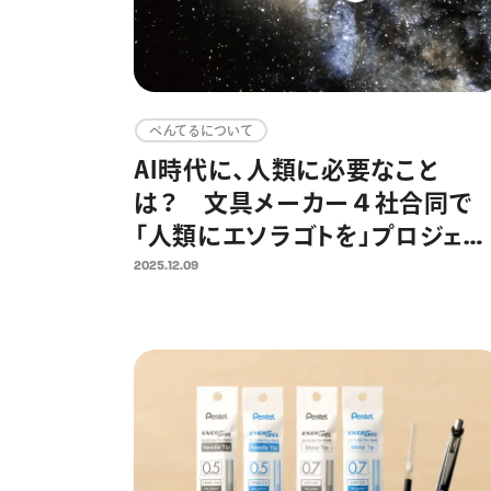
ぺんてるについて
AI時代に、人類に必要なこと
は？ 文具メーカー４社合同で
「人類にエソラゴトを」プロジェク
ト開始
2025.12.09