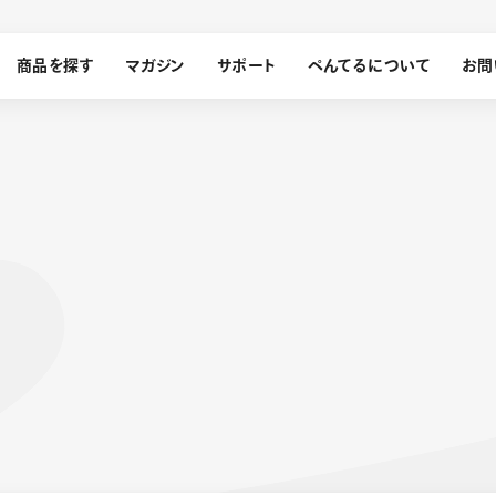
商品を探す
マガジン
サポート
ぺんてるについて
お問
探す
ぺんてるについて
ン
サインペン
オレンズ
メッセージ
採用情報
筆）
運営会社