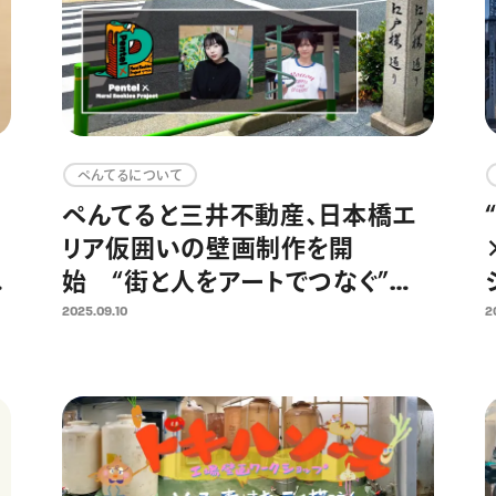
ぺんてるについて
ぺんてると三井不動産、日本橋エ
リア仮囲いの壁画制作を開
ッ
始 “街と人をアートでつなぐ”
「Pentel × Mural Rookies
2025.09.10
2
Project 2025」