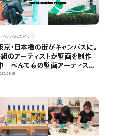
ぺんてるについて
東京・日本橋の街がキャンバスに。
4組のアーティストが壁画を制作
中 ぺんてるの壁画アーティスト
育成プログラム「Pentel × Mural
025.09.18
Rookies Project」第2弾