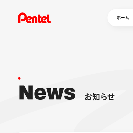
ホーム
商品を
ボールペン
ペン
N
e
w
s
マーカー
シャープペ
エナージェル
お
知
ら
せ
消し具
ブラッシュ（
画材
その他