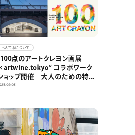
ぺんてるについて
“100点のアートクレヨン画展
×artwine.tokyo” コラボワーク
ショップ開催 大人のための特別
な体験が、大人の隠れ家「日比谷
025.09.03
OKUROJI」への展示へ