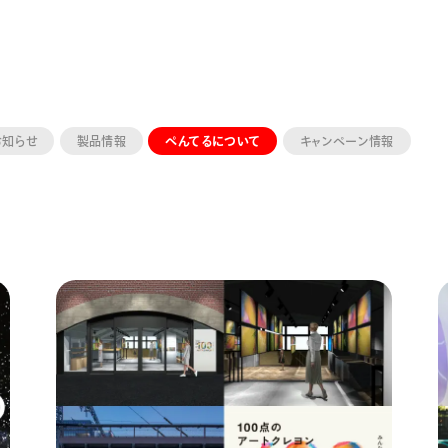
お知らせ
製品情報
ぺんてるについて
キャンペーン情報
ーン 限定
アートクレヨン
くるりら
sign