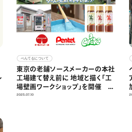
ぺんてるについて
東京の老舗ソースメーカーの本社
レ
工場建て替え前に 地域と描く「工
場壁画ワークショップ」を開催 ト
キハソース×ぺんてる×ミズグチ
2025.07.10
2
グッチ氏共同企画