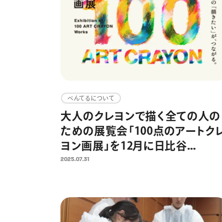
ぺんてるについて
大人のクレヨンで描く全ての人の
ための展覧会「100点のアートク
ヨン画展」を12月に日比谷
OKUROJIで開催 8月8日(金)より
2025.07.31
作品募集開始