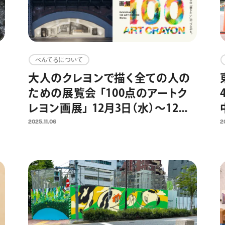
ぺんてるについて
大人のクレヨンで描く全ての人の
ための展覧会 「100点のアートク
レヨン画展」 12月3日（水）～12月7
日（日）に日比谷OKUROJIで開
2025.11.06
2
催 2,300点以上の応募作品から
100点の選出作品を展示