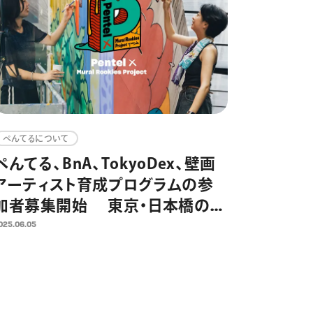
ぺんてるについて
ぺんてる、BnA、TokyoDex、壁画
アーティスト育成プログラムの参
加者募集開始 東京・日本橋の3
制作拠点を4名に提供 街と人を
025.06.05
アートでつなぎ、アートを日常にす
るための取り組みとして