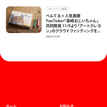
キャンペーン情報
ぺんてる×人気画家
YouTuber「柴崎おじいちゃん」
共同開発 11/9より「アートクレヨ
ン」のクラウドファンディングを
開始 ぺんてる初のクラファン
2023.11.09
で、大人の日常にアートを届ける
ホーム
お知らせ