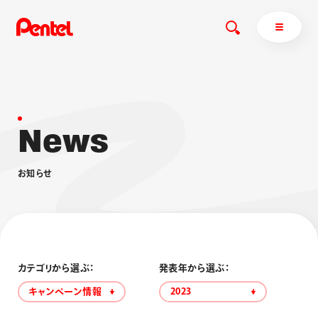
N
e
w
s
商品を探す
商品を探すトップ
お
知
ら
せ
ボールペン
ぺんてるについて
ペン
エナージェル
サインペン
オレンズ
マーカー
ぺんてるについてトップ
シャープペン
メッセージ
カテゴリから選ぶ：
発表年から選ぶ：
消し具
採用情報
キャンペーン情報
2023
ブラッシュ（筆）
運営会社