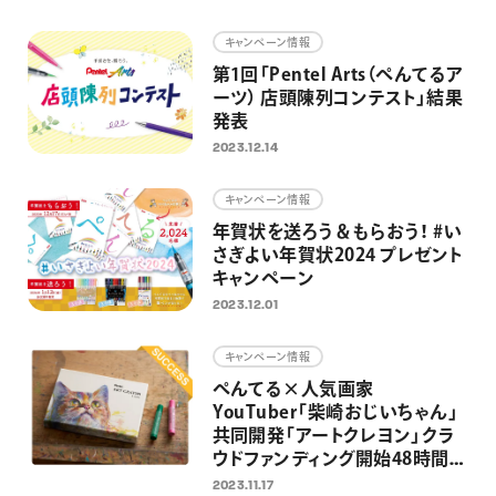
画材
キャンペーン情報
その他
第1回「Pentel Arts（ぺんてるア
ーツ） 店頭陳列コンテスト」結果
発表
2023.12.14
キャンペーン情報
年賀状を送ろう＆もらおう！ #い
さぎよい年賀状2024 プレゼント
キャンペーン
2023.12.01
キャンペーン情報
ぺんてる×人気画家
YouTuber「柴崎おじいちゃん」
共同開発「アートクレヨン」クラ
ウドファンディング開始48時間で
目標達成
2023.11.17