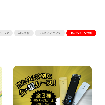
お知らせ
製品情報
ぺんてるについて
キャンペーン情報
ーン 限定
アートクレヨン
くるりら
sign