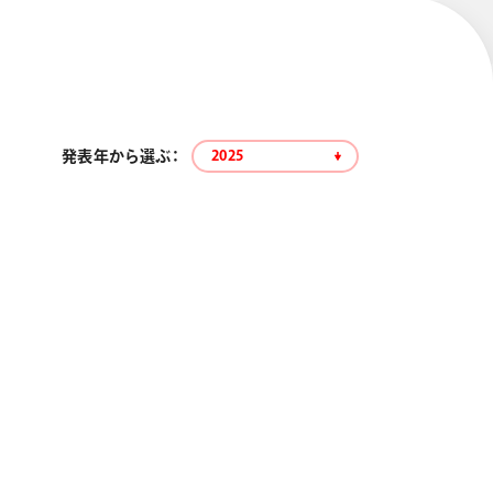
発表年から選ぶ：
2025
エナージェル コハレ
スマッシュ 限定 ダイヤ
モンドメタリックカラ
ーズ