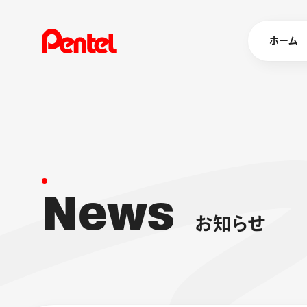
ホーム
商品を
ボールペン
ペン
N
e
w
s
マーカー
シャープペ
エナージェル
お
知
ら
せ
消し具
ブラッシュ（
画材
その他