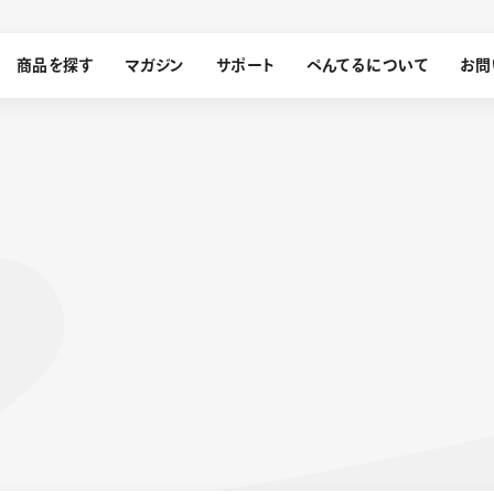
商品を探す
マガジン
サポート
ぺんてるについて
お問
探す
ぺんてるについて
ン
サインペン
オレンズ
メッセージ
採用情報
筆）
運営会社