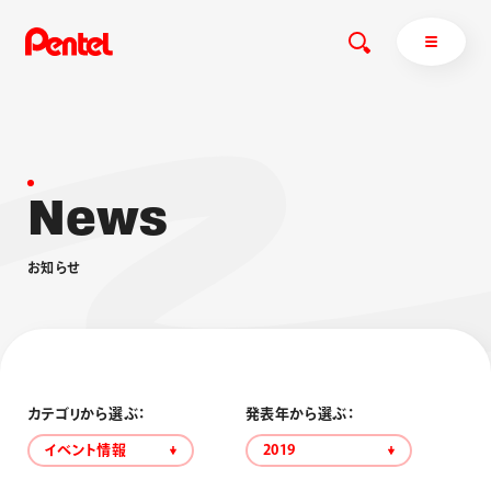
N
e
w
s
商品を探す
商品を探すトップ
お
知
ら
せ
ボールペン
ぺんてるについて
ペン
エナージェル
サインペン
オレンズ
マーカー
ぺんてるについてトップ
シャープペン
メッセージ
カテゴリから選ぶ：
発表年から選ぶ：
消し具
採用情報
イベント情報
2019
ブラッシュ（筆）
運営会社