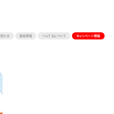
お知らせ
製品情報
ぺんてるについて
キャンペーン情報
ーン 限定
アートクレヨン
くるりら
sign