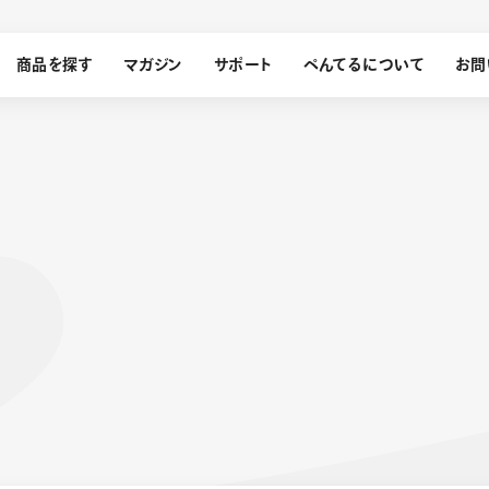
商品を探す
マガジン
サポート
ぺんてるについて
お問
探す
ぺんてるについて
ン
サインペン
オレンズ
メッセージ
採用情報
筆）
運営会社