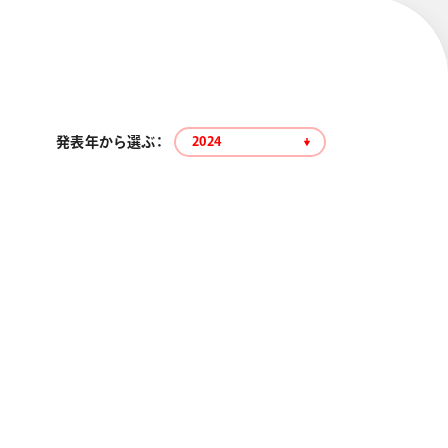
発表年から選ぶ：
2024
エナージェル コハレ
スマッシュ 限定 ダイヤ
モンドメタリックカラ
ーズ