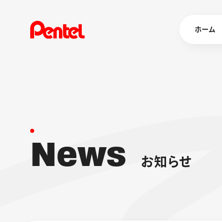
ホーム
商品を
ボールペン
ペン
N
e
w
s
マーカー
シャープペ
エナージェル
お
知
ら
せ
消し具
ブラッシュ（
画材
その他