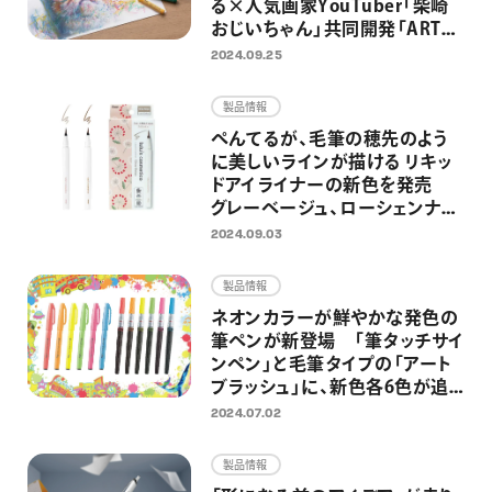
る×人気画家YouTuber「柴崎
おじいちゃん」共同開発「ART
CRAYON（アートクレヨン）」を一
2024.09.25
般発売 ワインを嗜みながら描
く大人のためのアートワークショ
製品情報
ップも開催
ぺんてるが、毛筆の穂先のよう
に美しいラインが描ける リキッ
ドアイライナーの新色を発売
グレーベージュ、ローシェンナの
2色を追加し全5色展開に
2024.09.03
製品情報
ネオンカラーが鮮やかな発色の
筆ペンが新登場 「筆タッチサイ
ンペン」と毛筆タイプの「アート
ブラッシュ」に、新色各6色が追
加
2024.07.02
製品情報