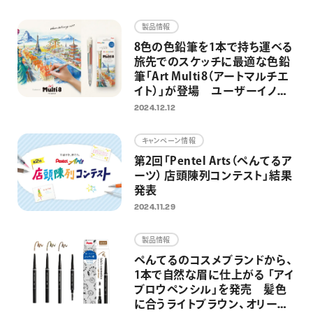
画材
製品情報
その他
8色の色鉛筆を1本で持ち運べる
旅先でのスケッチに最適な色鉛
筆「Art Multi8（アートマルチエ
イト）」が登場 ユーザーイノベ
ーションから、アートシーンに特
2024.12.12
化した1本へ
キャンペーン情報
第2回「Pentel Arts（ぺんてるア
ーツ） 店頭陳列コンテスト」結果
発表
2024.11.29
製品情報
ぺんてるのコスメブランドから、
1本で自然な眉に仕上がる 「アイ
ブロウペンシル」を発売 髪色
に合うライトブラウン、オリーブ