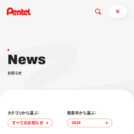
N
e
w
s
商品を探す
商品を探すトップ
お
知
ら
せ
ボールペン
ぺんてるについて
ペン
エナージェル
サインペン
オレンズ
マーカー
ぺんてるについてトップ
シャープペン
メッセージ
カテゴリから選ぶ：
発表年から選ぶ：
消し具
採用情報
すべてのお知らせ
2024
ブラッシュ（筆）
運営会社