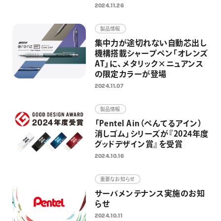
ブラウン、ダークブラウンの全3
2024.11.26
色を展開
製品情報
集中力が途切れない自動芯出し
機構搭載シャープペン「オレンズ
AT」に、メタリック×ニュアンス
の限定カラーが登場
2024.11.07
製品情報
「Pentel Ain（ぺんてるアイン）
消しゴム」シリーズが『2024年度
グッドデザイン賞』を受賞
2024.10.16
重要なお知らせ
サーバメンテナンス実施のお知
らせ
2024.10.11