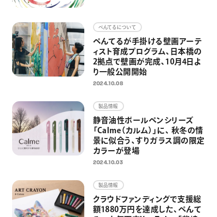
ぺんてるについて
ぺんてるが手掛ける壁画アーテ
ィスト育成プログラム、日本橋の
2拠点で壁画が完成、10月4日よ
り一般公開開始
2024.10.08
製品情報
静音油性ボールペンシリーズ
「Calme（カルム）」に、 秋冬の情
景に似合う、すりガラス調の限定
カラーが登場
2024.10.03
製品情報
クラウドファンディングで支援総
額1880万円を達成した、ぺんて