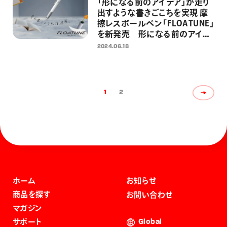
「形になる前のアイデア」が走り
出すような書きごこちを実現 摩
擦レスボールペン「FLOATUNE」
を新発売 形になる前のアイデ
アとメモに関する1000名意識調
2024.06.18
査を実施
1
2
ホーム
お知らせ
商品を探す
お問い合わせ
マガジン
サポート
Global