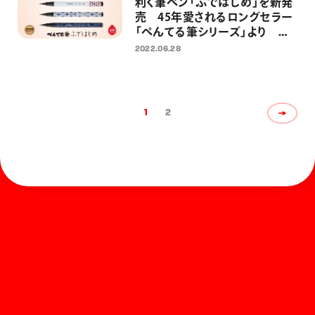
利く筆ペン「ふではじめ」を新発
売 45年愛されるロングセラー
「ぺんてる筆シリーズ」より
2022年7月12日発売
2022.06.28
1
2
ホーム
お知らせ
商品を探す
お問い合わせ
マガジン
サポート
Global
ぺんてるについて