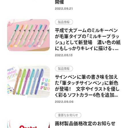
開催
2022.09.21
製品情報
平成で大ブームのミルキーペン
が毛筆タイプの「ミルキーブラッ
シュ」として新登場 濃い色の紙
にもしっかりキレイに描ける、心
ときめくパステルカラー筆ペン
2022.09.13
製品情報
サインペンに筆の書き味を加え
た「筆タッチサインペン」に新色
が登場！ 文字やイラストを優し
く彩るソフトカラー6色を追加
し、全24色展開に
2022.09.06
重要なお知らせ
画材製品価格改定のお知らせ