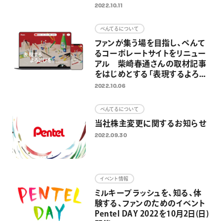
20日（木）より発売開始
2022.10.11
「Calme（カルム）シリーズ」が
『2022年度グッドデザイン賞』を
ぺんてるについて
受賞
ファンが集う場を目指し、ぺんて
るコーポレートサイトをリニュー
アル 柴崎春通さんの取材記事
をはじめとする「表現するよろこ
び」を伝えるウェブマガジン新設
2022.10.06
ぺんてるについて
当社株主変更に関するお知らせ
2022.09.30
イベント情報
ミルキーブラッシュを、知る、体
験する、ファンのためのイベント
Pentel DAY 2022を10月2日(日)