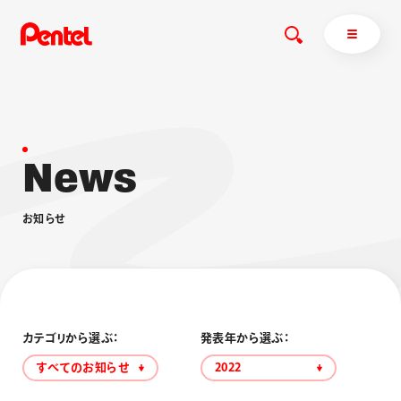
N
e
w
s
商品を探す
商品を探すトップ
お
知
ら
せ
ボールペン
ぺんてるについて
ペン
エナージェル
サインペン
オレンズ
マーカー
ぺんてるについてトップ
シャープペン
メッセージ
カテゴリから選ぶ：
発表年から選ぶ：
消し具
採用情報
すべてのお知らせ
2022
ブラッシュ（筆）
運営会社