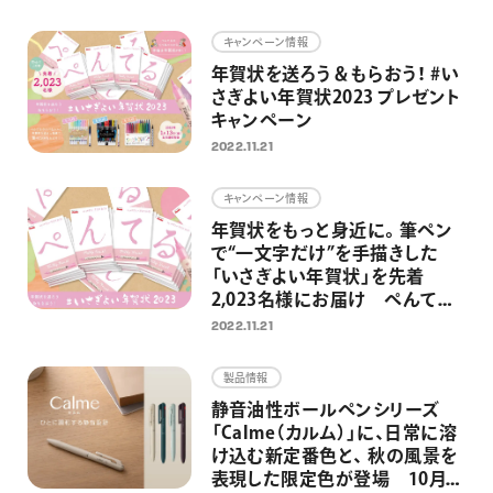
画材
キャンペーン情報
その他
年賀状を送ろう＆もらおう！ #い
さぎよい年賀状2023 プレゼント
キャンペーン
2022.11.21
キャンペーン情報
年賀状をもっと身近に。筆ペン
で“一文字だけ”を手描きした
「いさぎよい年賀状」を先着
2,023名様にお届け ぺんてる
に年賀状を送ると筆ペンが当た
2022.11.21
るキャンペーンも同時開催
製品情報
静音油性ボールペンシリーズ
「Calme（カルム）」に、日常に溶
け込む新定番色と、 秋の風景を
表現した限定色が登場 10月