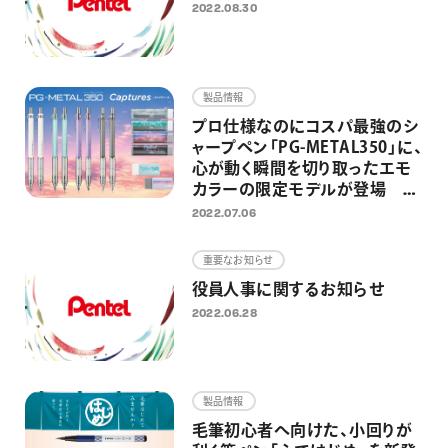
2022.08.30
製品情報
プロ仕様なのにコスパ最強のシ
ャープペン「PG-METAL350」に、
心が動く瞬間を切り取ったエモ
カラーの限定モデルが登場
2022年7月20日（水）より限定発
2022.07.06
売
重要なお知らせ
役員人事に関するお知らせ
2022.06.28
製品情報
毛筆初心者へ向けた、小回りが