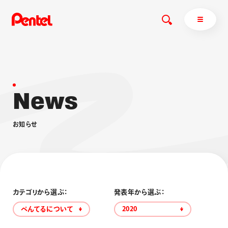
N
e
w
s
商品を探す
商品を探すトップ
お
知
ら
せ
ボールペン
ぺんてるについて
ペン
エナージェル
サインペン
オレンズ
マーカー
ぺんてるについてトップ
シャープペン
メッセージ
カテゴリから選ぶ：
発表年から選ぶ：
消し具
採用情報
ぺんてるについて
2020
ブラッシュ（筆）
運営会社