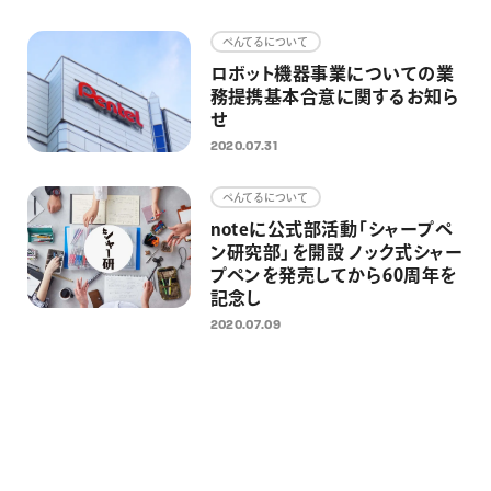
画材
ぺんてるについて
その他
ロボット機器事業についての業
務提携基本合意に関するお知ら
せ
2020.07.31
ぺんてるについて
noteに公式部活動「シャープペ
ン研究部」を開設 ノック式シャー
プペンを発売してから60周年を
記念し
2020.07.09