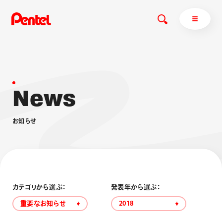
N
e
w
s
商品を探す
商品を探すトップ
お
知
ら
せ
ボールペン
ぺんてるについて
ペン
エナージェル
サインペン
オレンズ
マーカー
ぺんてるについてトップ
シャープペン
メッセージ
カテゴリから選ぶ：
発表年から選ぶ：
消し具
採用情報
重要なお知らせ
2018
ブラッシュ（筆）
運営会社