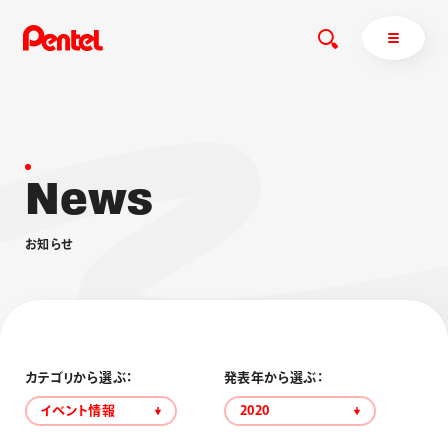
N
e
w
s
商品を探す
商品を探すトップ
お
知
ら
せ
ボールペン
ぺんてるについて
ペン
エナージェル
サインペン
オレンズ
マーカー
ぺんてるについてトップ
シャープペン
メッセージ
カテゴリから選ぶ：
発表年から選ぶ：
消し具
採用情報
イベント情報
2020
ブラッシュ（筆）
運営会社