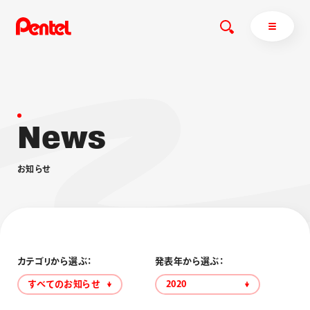
N
e
w
s
商品を探す
商品を探すトップ
お
知
ら
せ
ボールペン
ぺんてるについて
ペン
エナージェル
サインペン
オレンズ
マーカー
ぺんてるについてトップ
シャープペン
メッセージ
カテゴリから選ぶ：
発表年から選ぶ：
消し具
採用情報
すべてのお知らせ
2020
ブラッシュ（筆）
運営会社