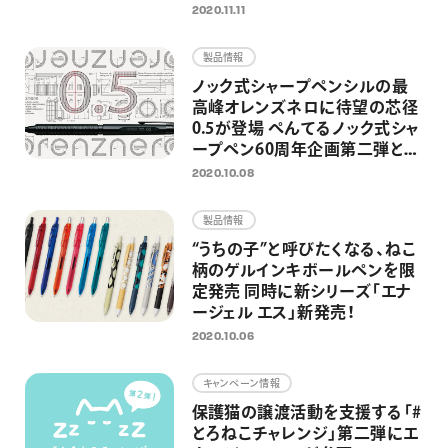
ボレーションデザイン登場
2020.11.11
製品情報
ノック式シャープペンシルの最
高峰オレンズネロに待望の芯径
0.5が登場 ぺんてるノック式シャ
ープペン60周年企画第二弾とし
て
2020.10.08
製品情報
“うちの子”と呼びたくなる、ねこ
柄のゲルインキボールペンを限
定発売 同時に新シリーズ「エナ
ージェル エス」新発売！
2020.10.06
キャンペーン情報
保護猫の譲渡活動を支援する「#
とろねこチャレンジ」第二弾にエ