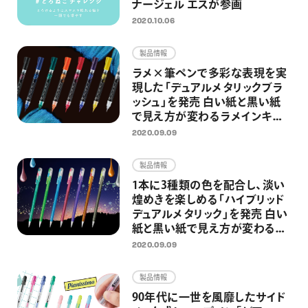
ナージェル エスが参画
2020.10.06
製品情報
ラメ×筆ペンで多彩な表現を実
現した「デュアルメタリックブラ
ッシュ」を発売 白い紙と黒い紙
で見え方が変わるラメインキを
搭載
2020.09.09
製品情報
1本に3種類の色を配合し、淡い
煌めきを楽しめる「ハイブリッド
デュアルメタリック」を発売 白い
紙と黒い紙で見え方が変わるラ
メペンの限定カラー
2020.09.09
製品情報
90年代に一世を風靡したサイド