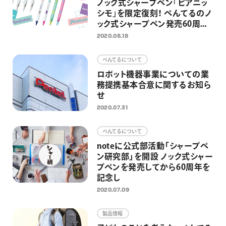
ノック式シャープペン｢ピアニッ
シモ｣を限定復刻！ ぺんてるのノ
ック式シャープペン発売60周年
企画の第一弾として
2020.08.18
ぺんてるについて
ロボット機器事業についての業
務提携基本合意に関するお知ら
せ
2020.07.31
ぺんてるについて
noteに公式部活動「シャープペ
ン研究部」を開設 ノック式シャー
プペンを発売してから60周年を
記念し
2020.07.09
製品情報