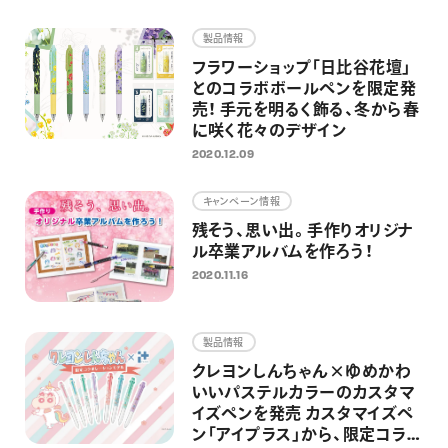
画材
製品情報
その他
フラワーショップ「日比谷花壇」
とのコラボボールペンを限定発
売！ 手元を明るく飾る、冬から春
に咲く花々のデザイン
2020.12.09
キャンペーン情報
残そう、思い出。手作りオリジナ
ル卒業アルバムを作ろう！
2020.11.16
製品情報
クレヨンしんちゃん×ゆめかわ
いいパステルカラーのカスタマ
イズペンを発売 カスタマイズペ
ン「アイプラス」から、限定コラ