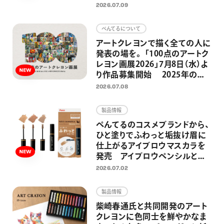
ンが登場 忙しい毎日の中でふ
2026.07.09
と空を見上げた時のように、リラ
ックス感のある仕上がりに
ぺんてるについて
アートクレヨンで描く全ての人に
発表の場を。 「100点のアートク
レヨン画展2026」7月8日（水）よ
り作品募集開始 2025年の応
募総数約2300点、今年も応募作
2026.07.08
品の中から100点を日比谷
OKUROJIで展示
製品情報
ぺんてるのコスメブランドから、
ひと塗りでふわっと垢抜け眉に
仕上がるアイブロウマスカラを
発売 アイブロウペンシルと合
わせ使いしやすい シナモンベー
2026.07.02
ジュ、アッシュサクラ、ラテグレー
の3色展開
製品情報
柴崎春通氏と共同開発のアート
クレヨンに色同士を鮮やかなま