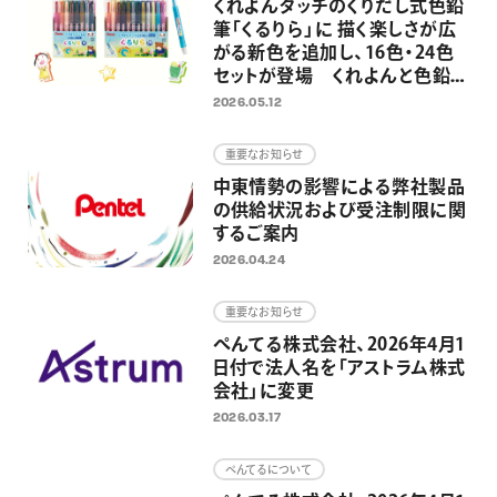
くれよんタッチのくりだし式色鉛
て
筆「くるりら」に 描く楽しさが広
がる新色を追加し、16色・24色
セットが登場 くれよんと色鉛筆
のいいとこどりで、のびのびと自
2026.05.12
由なお絵描きへ
重要なお知らせ
中東情勢の影響による弊社製品
の供給状況および受注制限に関
するご案内
2026.04.24
重要なお知らせ
ぺんてる株式会社、2026年4月1
日付で法人名を「アストラム株式
会社」に変更
2026.03.17
ぺんてるについて