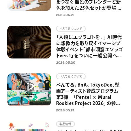
まつなぐ 無色のブレンダーと新
色を加えた25色セットが登場 混
色・グラデーション表現がさらに
2026.05.21
自由に
ぺんてるについて
「人類にエソラゴトを。」 AI時代
に想像力を取り戻すイマーシブ
体験イベント「都市洞窟エソラゴ
トver.1」をついに一般公開へ
大平貴之氏監修－先史時代の洞
2026.05.20
窟壁画と原始の満天の星空を日
比谷で
ぺんてるについて
ぺんてる、BnA、TokyoDex、壁
画アーティスト育成プログラム
第3弾 「Pentel × Mural
Rookies Project 2026」の参加
者募集開始 東京・日本橋3カ
2026.05.13
所の制作場所を4組に提供 街
と人をアートでつなぎ、アートを
製品情報
日常にするための取り組みとし