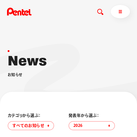
N
e
w
s
商品を探す
商品を探すトップ
お
知
ら
せ
ボールペン
ぺんてるについて
ペン
エナージェル
サインペン
オレンズ
マーカー
ぺんてるについてトップ
シャープペン
メッセージ
カテゴリから選ぶ：
発表年から選ぶ：
消し具
採用情報
すべてのお知らせ
2026
ブラッシュ（筆）
運営会社