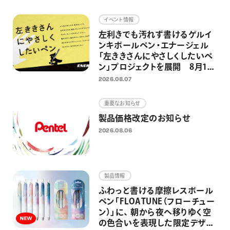
画材
イベント情報
その他
左利きでも汚れず書けるゲルイ
ンキボールペン・エナージェル
「左ききさんにやさしくしたいペ
ン」プロジェクトを展開 8月13
日 国際左利きの日に向けた「左
2026.08.07
ききさん専用広告」・銭湯イベン
トを実施
重要なお知らせ
製品価格改定のお知らせ
2026.08.06
製品情報
ふわっと書ける摩擦レスボール
ペン「FLOATUNE（フローチュー
ン）」に、 朝から夜へ移りゆく空
の色合いを表現した限定デザイ