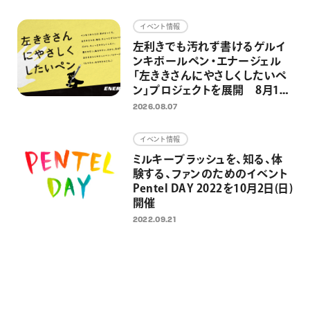
画材
イベント情報
その他
左利きでも汚れず書けるゲルイ
ンキボールペン・エナージェル
「左ききさんにやさしくしたいペ
ン」プロジェクトを展開 8月13
日 国際左利きの日に向けた「左
2026.08.07
ききさん専用広告」・銭湯イベン
トを実施
イベント情報
ミルキーブラッシュを、知る、体
験する、ファンのためのイベント
Pentel DAY 2022を10月2日(日)
開催
2022.09.21