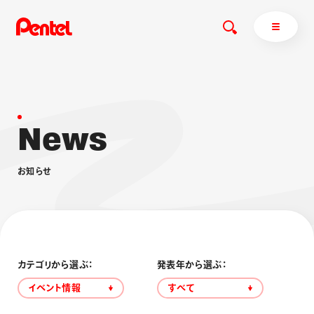
N
e
w
s
商品を探す
商品を探すトップ
お
知
ら
せ
ボールペン
ぺんてるについて
ペン
エナージェル
サインペン
オレンズ
マーカー
ぺんてるについてトップ
シャープペン
メッセージ
カテゴリから選ぶ：
発表年から選ぶ：
消し具
採用情報
イベント情報
すべて
ブラッシュ（筆）
運営会社