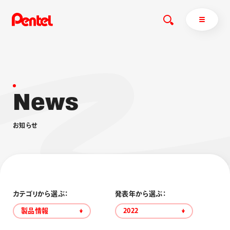
N
e
w
s
商品を探す
商品を探すトップ
お
知
ら
せ
ボールペン
ぺんてるについて
ペン
エナージェル
サインペン
オレンズ
マーカー
ぺんてるについてトップ
シャープペン
メッセージ
カテゴリから選ぶ：
発表年から選ぶ：
消し具
採用情報
製品情報
2022
ブラッシュ（筆）
運営会社