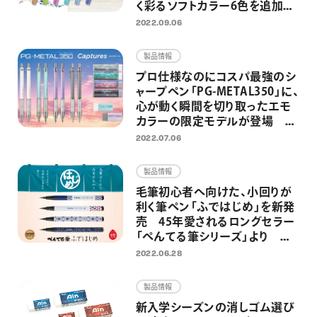
く彩るソフトカラー6色を追加
し、全24色展開に
2022.09.06
製品情報
プロ仕様なのにコスパ最強のシ
ャープペン「PG-METAL350」に、
心が動く瞬間を切り取ったエモ
カラーの限定モデルが登場
2022年7月20日（水）より限定発
2022.07.06
売
製品情報
毛筆初心者へ向けた、小回りが
利く筆ペン「ふではじめ」を新発
売 45年愛されるロングセラー
「ぺんてる筆シリーズ」より
2022年7月12日発売
2022.06.28
製品情報
新入学シーズンの消しゴム選び