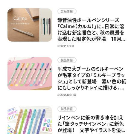
画材
製品情報
その他
静音油性ボールペンシリーズ
「Calme（カルム）」に、日常に溶
け込む新定番色と、 秋の風景を
表現した限定色が登場 10月
20日（木）より発売開始
2022.10.11
「Calme（カルム）シリーズ」が
『2022年度グッドデザイン賞』を
製品情報
受賞
平成で大ブームのミルキーペン
が毛筆タイプの「ミルキーブラッ
シュ」として新登場 濃い色の紙
にもしっかりキレイに描ける、心
ときめくパステルカラー筆ペン
2022.09.13
製品情報
サインペンに筆の書き味を加え
た「筆タッチサインペン」に新色
が登場！ 文字やイラストを優し