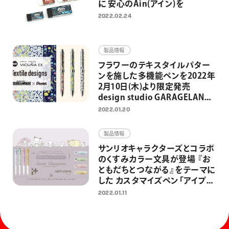
に 安心のAin(アイン)を
2022.02.24
製品情報
フラワーのテキスタイルパター
ンを施した多機能ペンを2022年
2月10日(木)より限定発売
design studio GARAGELAND
とコラボレーション
2022.01.20
製品情報
サンリオキャラクターズとコラボ
のくすみカラー文具が登場 『お
ともだちとつながる』をテーマに
した カスタマイズペン「アイプラ
ス」と修正テープ「プチコレ」の
2022.01.11
限定デザイン