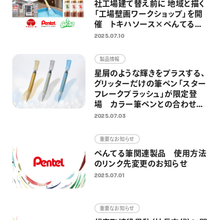
社工場建て替え前に 地域と描く
「工場壁画ワークショップ」を開
催 トキハソース×ぺんてる×
ミズグチグッチ氏共同企画
2025.07.10
製品情報
星屑のような輝きをプラスする、
グリッターだけの筆ペン「スター
フレークブラッシュ」が限定登
場 カラー筆ペンとの合わせ使
いを楽しめる限定セットも同時
2025.07.03
発売
重要なお知らせ
ぺんてる筆関連製品 使用方法
のリンク先変更のお知らせ
2025.07.01
重要なお知らせ