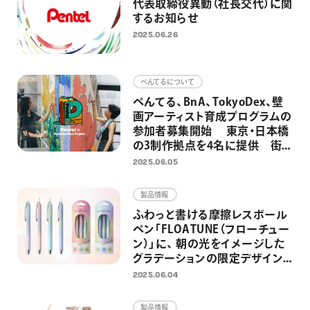
代表取締役異動（社長交代）に関
するお知らせ
2025.06.26
ぺんてるについて
ぺんてる、BnA、TokyoDex、壁
画アーティスト育成プログラムの
参加者募集開始 東京・日本橋
の3制作拠点を4名に提供 街と
人をアートでつなぎ、アートを日
2025.06.05
常にするための取り組みとして
製品情報
ふわっと書ける摩擦レスボール
ペン「FLOATUNE（フローチュー
ン）」に、 朝の光をイメージした
グラデーションの限定デザイン
が登場
2025.06.04
製品情報