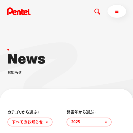
N
e
w
s
商品を探す
商品を探すトップ
お
知
ら
せ
ボールペン
ぺんてるについて
ペン
エナージェル
サインペン
オレンズ
マーカー
ぺんてるについてトップ
シャープペン
メッセージ
カテゴリから選ぶ：
発表年から選ぶ：
消し具
採用情報
すべてのお知らせ
2025
ブラッシュ（筆）
運営会社