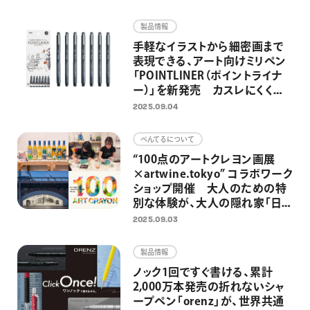
画材
製品情報
その他
手軽なイラストから細密画まで
表現できる、アート向けミリペン
「POINTLINER（ポイントライナ
ー）」を新発売 カスレにくく安
定した描き心地で均一な線が描
2025.09.04
ける耐水・耐光のマーカー
ぺんてるについて
“100点のアートクレヨン画展
×artwine.tokyo” コラボワーク
ショップ開催 大人のための特
別な体験が、大人の隠れ家「日
比谷OKUROJI」への展示へ
2025.09.03
製品情報
ノック1回ですぐ書ける、累計
2,000万本発売の折れないシャ
ープペン「orenz」が、世界共通