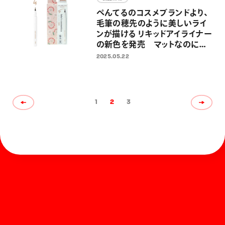
ぺんてるのコスメブランドより、
毛筆の穂先のように美しいライ
ンが描ける リキッドアイライナー
の新色を発売 マットなのにツ
ヤもあるブラウン系の新色
2025.05.22
「Cork（コルク）」を追加し、全6
色展開に
1
2
3
ホーム
お知らせ
商品を探す
お問い合わせ
マガジン