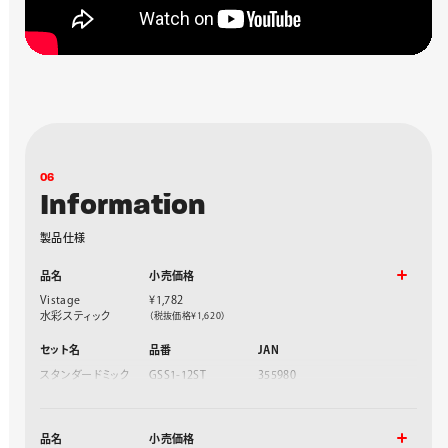
0
6
I
n
f
o
r
m
a
t
i
o
n
製
品
仕
様
品名
小売価格
Vistage
¥1,782
水彩スティック
（税抜価格¥1,620）
セット名
品番
JAN
スタンダードミック
GSS1-12ST
355980
ス
スイートミックス
GSS1-12SW
355997
アンティークミック
GSS1-12AN
356000
品名
小売価格
ス