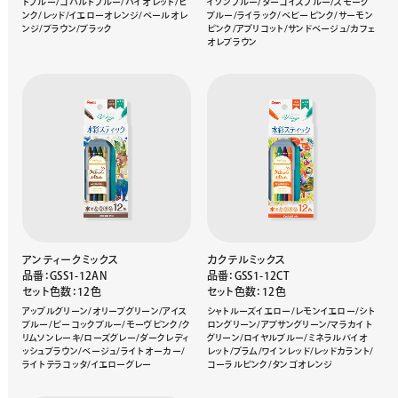
トブルー/コバルトブルー/バイオレット/ピ
イゾンブルー/ターコイズブルー/スモーク
ンク/レッド/イエローオレンジ/ペールオレ
ブルー/ライラック/ベビーピンク/サーモン
ンジ/ブラウン/ブラック
ピンク/アプリコット/サンドベージュ/カフェ
オレブラウン
アンティークミックス
カクテルミックス
品番：GSS1-12AN
品番：GSS1-12CT
セット色数：12色
セット色数：12色
アップルグリーン/オリーブグリーン/アイス
シャトルーズイエロー/レモンイエロー/シト
ブルー/ピーコックブルー/モーヴピンク/ク
ロングリーン/アブサングリーン/マラカイト
リムソンレーキ/ローズグレー/ダークレディ
グリーン/ロイヤルブルー/ミネラルバイオ
ッシュブラウン/ベージュ/ライトオーカー/
レット/プラム/ワインレッド/レッドカラント/
ライトテラコッタ/イエローグレー
コーラルピンク/タンゴオレンジ