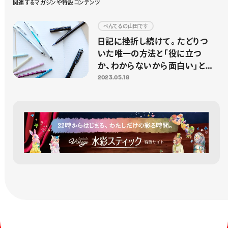
関
連
す
る
マ
ガ
ジ
ン
や
特
設
コ
ン
テ
ン
ツ
ト
プラム
GSS-T344
366962
ワインレッド
GSS-T345
366979
ぺんてるの山田です
レッドカラント
GSS-T346
366986
コーラルピンク
GSS-T347
366993
日記に挫折し続けて。たどりつ
タンゴオレンジ
GSS-T348
367006
いた唯一の方法と「役に立つ
クリームイエロー
GSS-T349
367013
か、わからないから面白い」と
プルシャングリーン
GSS-T350
367020
シャドーグリーン
GSS-T351
367037
いうこと
2023.05.18
パウダーブルー
GSS-T352
367044
ディープウルトラマ
GSS-T353
367051
リン
ナイトブルー
GSS-T354
367068
ディープパープル
GSS-T355
367075
ダークカーマイン
GSS-T356
367082
フューシャピンク
GSS-T357
367099
サンセットオレンジ
GSS-T358
367105
スレートグレー
GSS-T359
367112