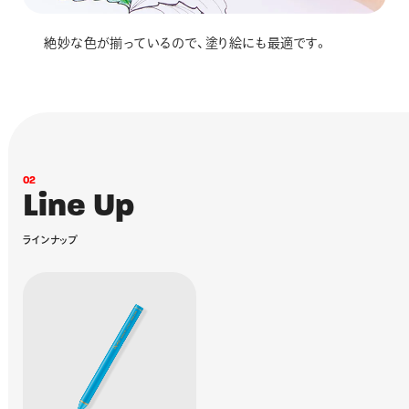
絶妙な色が揃っているので、塗り絵にも最適です。
0
2
L
i
n
e
U
p
ラ
イ
ン
ナ
ッ
プ