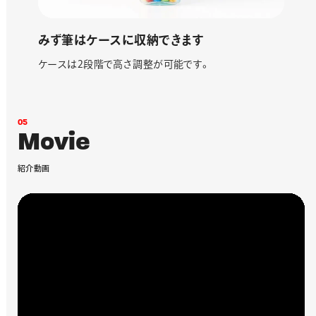
みず筆はケースに収納できます
ケースは2段階で高さ調整が可能です。
0
5
M
o
v
i
e
紹
介
動
画