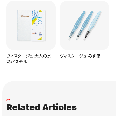
ブラウン
ベージュ
GSS-T321
356284
ライトオーカー
GSS-T322
356291
ライトテラコッタ
GSS-T323
356307
イエローグレー
GSS-T324
356314
ミモザ
GSS-T325
356321
ライムグリーン
GSS-T326
356338
ミントグリーン
GSS-T327
356345
ホライゾンブルー
GSS-T328
356352
ターコイズブルー
GSS-T329
356369
スモークブルー
GSS-T330
356376
ライラック
GSS-T331
356383
ヴィスタージュ 大人の水
ヴィスタージュ みず筆
ベビーピンク
GSS-T332
356390
彩パステル
サーモンピンク
GSS-T333
356406
アプリコット
GSS-T334
356413
サンドベージュ
GSS-T335
356420
カフェオレブラウ
GSS-T336
356437
ン
シャトルーズイエ
GSS-T337
366894
ロー
レモンイエロー
GSS-T338
366900
シトロングリーン
GSS-T339
366917
0
7
アブサングリーン
GSS-T340
366924
R
e
l
a
t
e
d
A
r
t
i
c
l
e
s
マラカイトグリーン
GSS-T341
366931
ロイヤルブルー
GSS-T342
366948
ミネラルバイオレッ
GSS-T343
366955