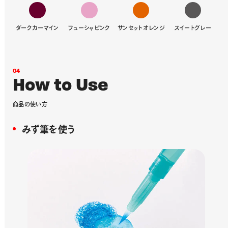
ダークカーマイン
フューシャピンク
サンセットオレンジ
スイートグレー
0
4
H
o
w
t
o
U
s
e
商
品
の
使
い
方
みず筆を使う