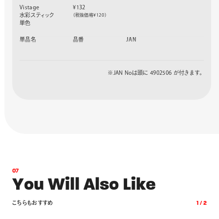
カクテルミックス
GSS1-12CT
366832
Vistage
¥132
ミッドナイトミック
GSS1-12MN
366849
水彩スティック
（税抜価格¥120）
ス
単色
単品名
品番
JAN
ホワイト
GSS-T300
356079
イエロー
GSS-T301
356086
イエローグリーン
GSS-T302
356093
※JAN Noは頭に 4902506 が付きます。
グリーン
GSS-T303
356109
ライトブルー
GSS-T304
356116
コバルトブルー
GSS-T305
356123
バイオレット
GSS-T306
356130
ピンク
GSS-T307
356147
レッド
GSS-T308
356154
イエローオレンジ
GSS-T309
356161
ペールオレンジ
GSS-T310
356178
ブラウン
GSS-T311
356185
ブラック
GSS-T312
356192
アップルグリーン
GSS-T313
356208
オリーブグリーン
GSS-T314
356215
0
7
アイスブルー
GSS-T315
356222
Y
o
u
W
i
l
l
A
l
s
o
L
i
k
e
ピーコックブルー
GSS-T316
356239
モーヴピンク
GSS-T317
356246
クリムソンレーキ
GSS-T318
356253
こ
ち
ら
も
お
す
す
め
1
/
2
ローズグレー
GSS-T319
356260
ダークレディッシュ
GSS-T320
356277