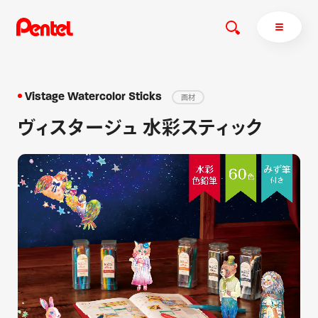
Vistage Watercolor Sticks
画材
ヴィスタージュ 水彩スティック
商品を探す
商品を探すトップ
ボールペン
ぺんてるについて
ペン
エナージェル
サインペン
オレンズ
マーカー
ぺんてるについてトップ
シャープペン
メッセージ
消し具
採用情報
ブラッシュ（筆）
運営会社