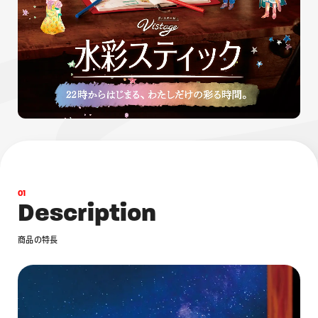
画材
その他
0
1
D
e
s
c
r
i
p
t
i
o
n
商
品
の
特
長