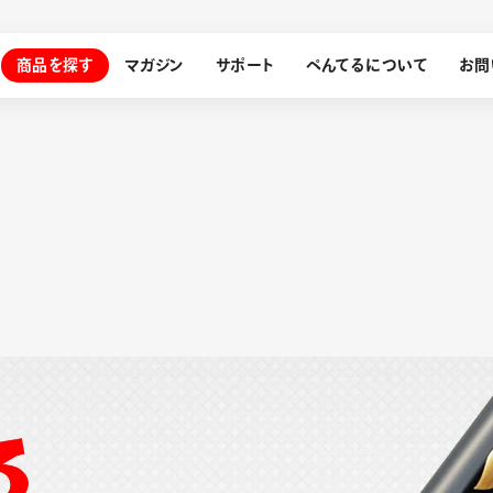
商品を探す
マガジン
サポート
ぺんてるについて
お問
探す
ぺんてるについて
ン
サインペン
オレンズ
メッセージ
採用情報
筆）
運営会社