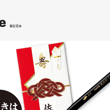
e
筆
記
見
本