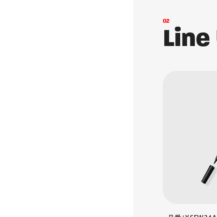
0
2
L
i
n
e