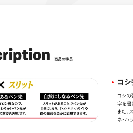
c
r
i
p
t
i
o
n
商
品
の
特
長
コシ
コシの
字を書
また、
ネ・ハ