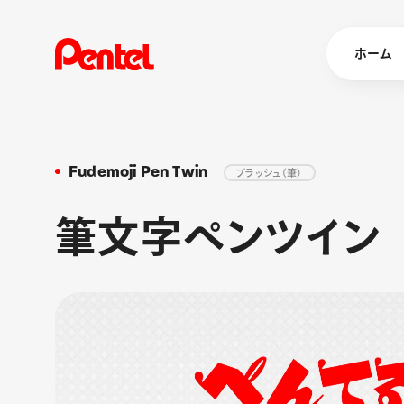
ホーム
Fudemoji Pen Twin
ブラッシュ（筆）
商品を
ボールペン
筆文字ペンツイン
ペン
マーカー
シャープペ
エナージェル
消し具
ブラッシュ（
画材
その他