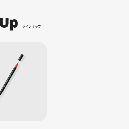
U
p
ラ
イ
ン
ナ
ッ
プ