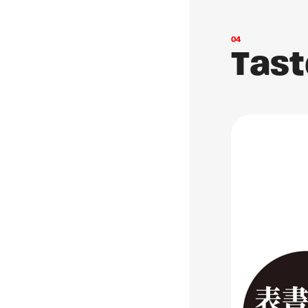
0
4
T
a
s
t