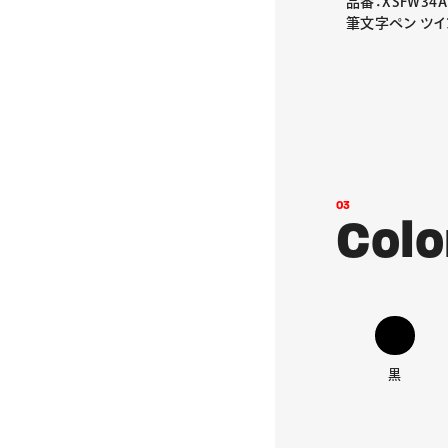
品番：XSFW34A
筆文字ペン ツイ
0
3
C
o
l
o
黒