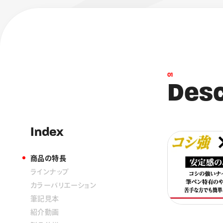
0
1
D
e
s
Index
商品の特長
ラインナップ
カラーバリエーション
筆記見本
紹介動画