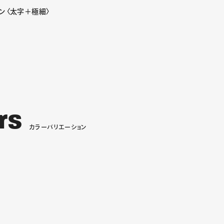
ン〈太字＋極細〉
r
s
カ
ラ
ー
バ
リ
エ
ー
シ
ョ
ン