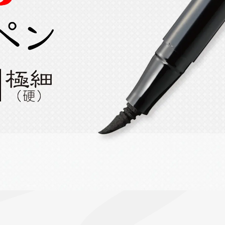
ーン 限定
アートクレヨン
くるりら
sign