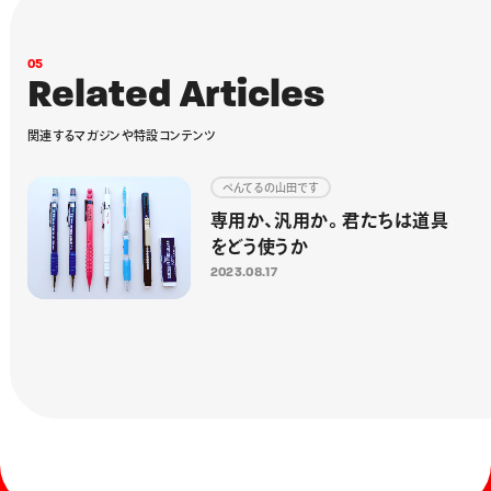
0
5
R
e
l
a
t
e
d
A
r
t
i
c
l
e
s
関
連
す
る
マ
ガ
ジ
ン
や
特
設
コ
ン
テ
ン
ツ
ぺんてるの山田です
専用か、汎用か。君たちは道具
をどう使うか
2023.08.17