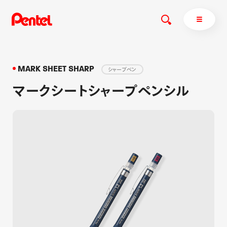
MARK SHEET SHARP
シャープペン
マークシートシャープペンシル
商品を探す
商品を探すトップ
ボールペン
ぺんてるについて
ペン
エナージェル
サインペン
オレンズ
マーカー
ぺんてるについてトップ
シャープペン
メッセージ
消し具
採用情報
ブラッシュ（筆）
運営会社