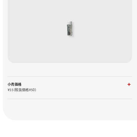
小売価格
¥55（税抜価格¥50）
入り数
品番
1ケース 4コ入り
Z2-1N