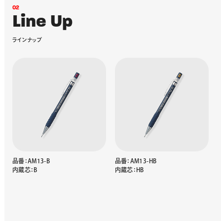
0
2
L
i
n
e
U
p
ラ
イ
ン
ナ
ッ
プ
品番：AM13-B
品番：AM13-HB
内蔵芯：B
内蔵芯：HB