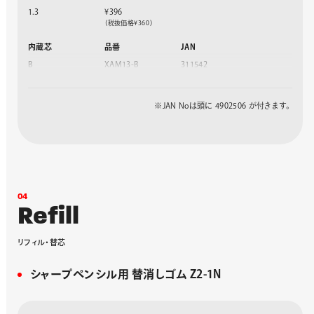
1.3
¥396
（税抜価格¥360）
内蔵芯
品番
JAN
B
XAM13-B
311542
HB
XAM13-HB
311535
※JAN Noは頭に 4902506 が付きます。
0
4
R
e
f
i
l
l
リ
フ
ィ
ル
・
替
芯
シャープペンシル用 替消しゴム Z2-1N