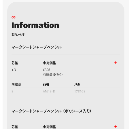
0
3
I
n
f
o
r
m
a
t
i
o
n
製
品
仕
様
マークシートシャープペンシル
芯径
小売価格
1.3
¥396
（税抜価格¥360）
内蔵芯
品番
JAN
B
AM13-B
175168
HB
AM13-HB
175151
マークシートシャープペンシル （ポリシース入り）
芯径
小売価格