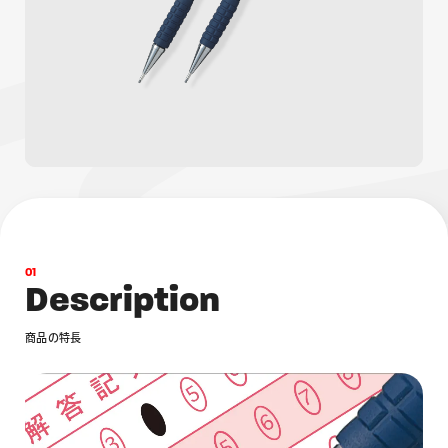
画材
その他
0
1
D
e
s
c
r
i
p
t
i
o
n
商
品
の
特
長