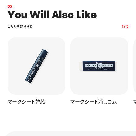
0
5
Y
o
u
W
i
l
l
A
l
s
o
L
i
k
e
こ
ち
ら
も
お
す
す
め
1
/
5
マークシート替芯
マークシート消しゴム