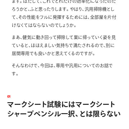
ます。はたして、これでどれだけの効率化になったのだ
ろうかと、ふと思ったりします。やはり、汎用掃除機とし
て、その性能をフルに発揮するためには、全部屋を片付
けなくてはならないのでしょうか。
まあ、健気に動き回って掃除して巣に帰っていく姿を見
ていると、ほほえましい気持ちで満たされるので、別に
居間専用でも良いかと思えてくるのですが。
そんなわけで、今回は、専用や汎用についてのお話で
す。
0
1
マ
ー
ク
シ
ー
ト
試
験
に
は
マ
ー
ク
シ
ー
ト
シ
ャ
ー
プ
ペ
ン
シ
ル
一
択
、
と
は
限
ら
な
い