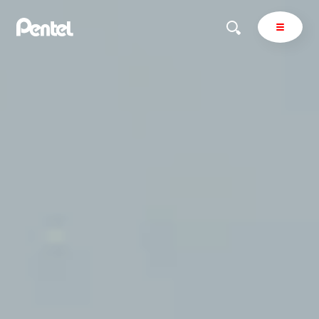
商品を探す
商品を探すトップ
ボールペン
ぺんてるについて
ペン
エナージェル
サインペン
オレンズ
マーカー
ぺんてるについてトップ
シャープペン
メッセージ
消し具
採用情報
ブラッシュ（筆）
運営会社