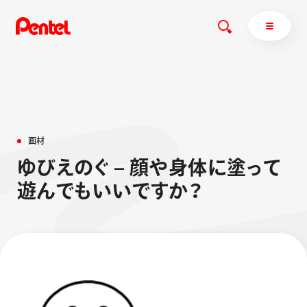
商品を探す
画
材
商品を探すトップ
ゆ
び
え
の
ぐ
–
顔
や
身
体
に
塗
っ
て
ボールペン
遊
ん
で
も
い
い
で
す
か
？
ぺんてるについて
ペン
エナージェル
サインペン
オレンズ
マーカー
ぺんてるについてトップ
シャープペン
メッセージ
消し具
採用情報
ブラッシュ（筆）
運営会社