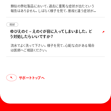
類似の弊社製品において、過去に重篤な症状が出たという
報告はありません。しばらく様子を見て、普段と違う症状があ
る場合は、医師へご相談ください。また、本製品には、こども
が飲み込んだ際にすぐに吐き出すよう、苦味剤が含まれてい
ます。口に残っている場合がありますので、水でよくすすぎ、う
画材
がいをするか、濡れた布等でお口の中をふきとってください。
ゆびえのぐ – えのぐが目に入ってしまいました。ど
なお、本製品は、欧州玩具安全指令EN71-3の基準を満たす
う対処したらいいですか？
配合です
流水でよく洗って下さい。様子を見て、心配な点がある場合
は医師へご相談ください。
サポートトップへ