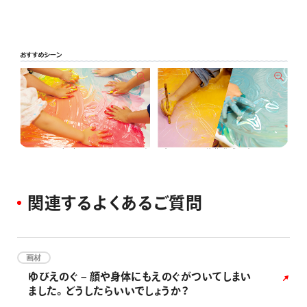
関
連
す
る
よ
く
あ
る
ご
質
問
画材
ゆびえのぐ – 顔や身体にもえのぐがついてしまい
ました。どうしたらいいでしょうか？