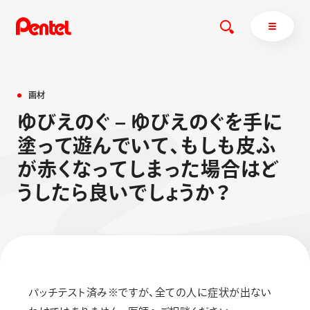
画
材
ゆ
び
え
の
ぐ
–
ゆ
び
え
の
ぐ
を
手
に
商品を探す
塗
っ
て
遊
ん
で
い
て
、
も
し
も
皮
ふ
商品を探すトップ
が
赤
く
な
っ
て
し
ま
っ
た
場
合
は
ど
ボールペン
う
し
た
ら
良
い
で
し
ょ
う
か
？
ぺんてるについて
ペン
エナージェル
サインペン
オレンズ
マーカー
ぺんてるについてトップ
シャープペン
メッセージ
消し具
採用情報
パッチテスト済み※ですが、全ての人に症状が出ない
ブラッシュ（筆）
運営会社