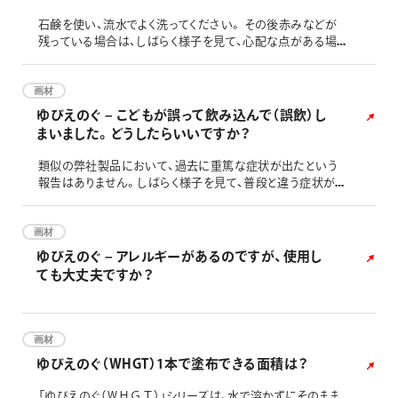
石鹸を使い、流水でよく洗ってください。 その後赤みなどが
残っている場合は、しばらく様子を見て、心配な点がある場
合は医師へご相談ください。
画材
ゆびえのぐ – こどもが誤って飲み込んで（誤飲）し
まいました。どうしたらいいですか？
類似の弊社製品において、過去に重篤な症状が出たという
報告はありません。しばらく様子を見て、普段と違う症状があ
る場合は、医師へご相談ください。また、本製品には、こども
が飲み込んだ際にすぐに吐き出すよう、苦味剤が含まれてい
ます。口に残っている場合がありますので、水でよくすすぎ、う
画材
がいをするか、濡れた布等でお口の中をふきとってください。
ゆびえのぐ – アレルギーがあるのですが、使用し
なお、本製品は、欧州玩具安全指令EN71-3の基準を満たす
ても大丈夫ですか？
配合です
画材
ゆびえのぐ（WHGT）1本で塗布できる面積は？
「ゆびえのぐ（ＷＨＧＴ）」シリーズは、水で溶かずにそのまま