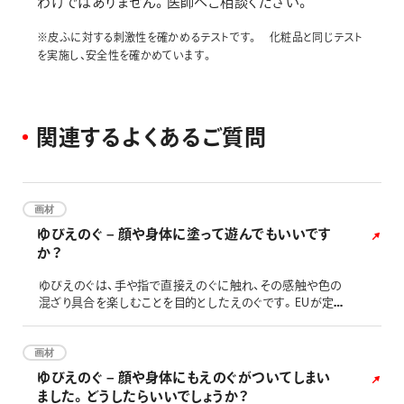
わけではありません。医師へご相談ください。
画材
その他
※皮ふに対する刺激性を確かめるテストです。 化粧品と同じテスト
を実施し、安全性を確かめています。
関
連
す
る
よ
く
あ
る
ご
質
問
画材
ゆびえのぐ – 顔や身体に塗って遊んでもいいです
か？
ゆびえのぐは、手や指で直接えのぐに触れ、その感触や色の
混ざり具合を楽しむことを目的としたえのぐです。EUが定め
た玩具安全指令EN71-7では、安心して子供が手でえのぐに
触れられるよう、フィンガーペイント用のえのぐ等に対し、
様々な要求事項が定められています。このえのぐは、その要
画材
求事項を満たしていますが、手指以外の身体や顔へのペイン
ゆびえのぐ – 顔や身体にもえのぐがついてしまい
トにはおすすめできません。手だけでご使用下さい。
ました。どうしたらいいでしょうか？