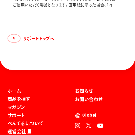
ご使用いただく製品となります。画用紙に塗った場合、1ｇの
えのぐを薄く伸ばした時、「約７０平方ｃｍ」塗れたとのデー
タがございます。（※１本容量は「約650ｇ」となっておりま
す。） 上記内容は、あくまでも「画用紙」に薄く塗って伸ばした
時のデータでございますので、実際のご使用においては差が
生じます。
サポートトップへ
ホーム
お知らせ
商品を探す
お問い合わせ
マガジン
サポート
Global
ぺんてるについて
運営会社